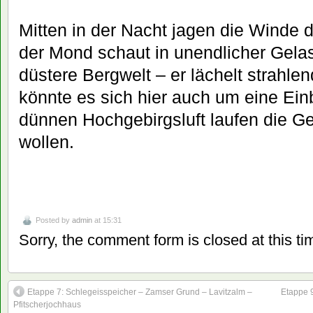
Mitten in der Nacht jagen die Winde 
der Mond schaut in unendlicher Gelas
düstere Bergwelt – er lächelt strahle
könnte es sich hier auch um eine Einb
dünnen Hochgebirgsluft laufen die G
wollen.
Posted by
admin
at 15:31
Sorry, the comment form is closed at this ti
Etappe 7: Schlegeisspeicher – Zamser Grund – Lavitzalm –
Etappe 9
Pfitscherjochhaus