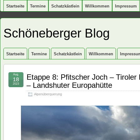
Startseite
Termine
Schatzkästlein
Willkommen
Impressum
Schöneberger Blog
Startseite
Termine
Schatzkästlein
Willkommen
Impressu
Aug.
Etappe 8: Pfitscher Joch – Tirole
18
– Landshuter Europahütte
2023
Alpenüberquerung