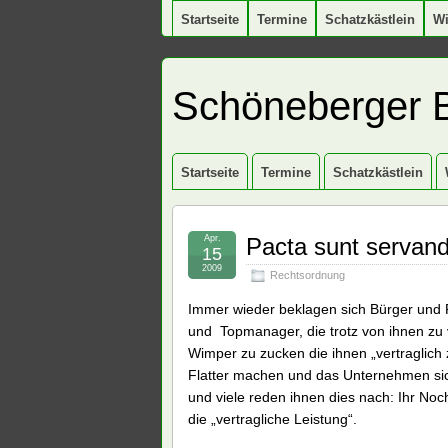
Startseite
Termine
Schatzkästlein
W
Schöneberger 
Startseite
Termine
Schatzkästlein
Apr.
Pacta sunt servan
15
2009
Rechtsordnung
Immer wieder beklagen sich Bürger und P
und Topmanager, die trotz von ihnen zu 
Wimper zu zucken die ihnen „vertraglich
Flatter machen und das Unternehmen si
und viele reden ihnen dies nach: Ihr No
die „vertragliche Leistung“.