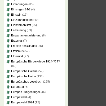
Einladungen
(85)
Einsingen 24/7
(4)
Einstein
(16)
Einzigartigkeiten
(40)
Elektromobilität
(25)
Entkernung
(39)
Entparlamentarisierung
(8)
Erasmus
(7)
Erosion des Staates
(35)
Etatismus
(57)
Ethnizität
(27)
Europäische Bürgerkriege 1914-????
(82)
Europäische Galerie
(57)
Europäische Union
(133)
Europäisches Lesebuch
(125)
Europarat
(6)
Europas Lungenflügel
(46)
Europawahl
(4)
Europawahl 2024
(12)