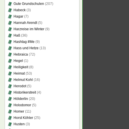
Gute Grundschulen
(207)
Habeck
(3)
Hagar
(7)
Hannah Arendt
(5)
Harzreise im Winter
(9)
Haß
(36)
Hashtag #Me
(9)
Hass und Hetze
(13)
Hebraica
(72)
Hegel
(1)
Heiligkeit
(8)
Heimat
(53)
Helmut Kohl
(16)
Herodot
(5)
Historikerstreit
(4)
Hölderlin
(20)
Holodomor
(5)
Homer
(11)
Horst Köhler
(25)
Husten
(3)