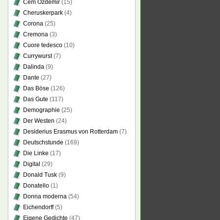
Cem Özdemir
(15)
Cheruskerpark
(4)
Corona
(25)
Cremona
(3)
Cuore tedesco
(10)
Currywurst
(7)
Dalinda
(9)
Dante
(27)
Das Böse
(126)
Das Gute
(117)
Demographie
(25)
Der Westen
(24)
Desiderius Erasmus von Rotterdam
(7)
Deutschstunde
(169)
Die Linke
(17)
Digital
(29)
Donald Tusk
(9)
Donatello
(1)
Donna moderna
(54)
Eichendorff
(5)
Eigene Gedichte
(47)