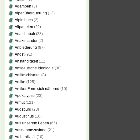
Agamben
(3)
Alpenüberquerung
(13)
Alpirsbach
(2)
Altparteien
(22)
Analı babalı
(23)
Anaximander
(2)
Anbiederung
(87)
Angst
(91)
Anständigkeit
(11)
Antideutsche Ideologie
(30)
Antifaschismus
(8)
Antike
(125)
Antiker Form sich nähernd
(10)
Apokalypse
(23)
Armut
(121)
Augsburg
(23)
Augustinus
(16)
Aus unserem Leben
(65)
Ausnahmezustand
(21)
Authentizität
(10)