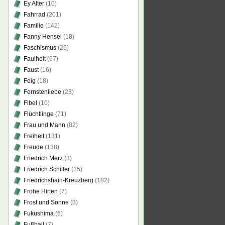
Ey Alter
(10)
Fahrrad
(201)
Familie
(142)
Fanny Hensel
(18)
Faschismus
(26)
Faulheit
(67)
Faust
(16)
Feig
(18)
Fernstenliebe
(23)
Fibel
(10)
Flüchtlinge
(71)
Frau und Mann
(82)
Freiheit
(131)
Freude
(138)
Friedrich Merz
(3)
Friedrich Schiller
(15)
Friedrichshain-Kreuzberg
(182)
Frohe Hirten
(7)
Frost und Sonne
(3)
Fukushima
(6)
Fußball
(7)