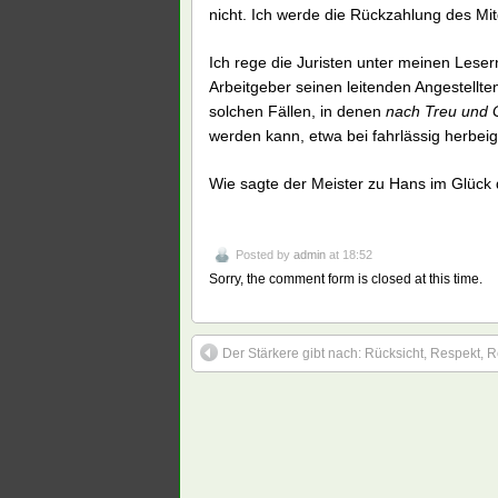
nicht. Ich werde die Rückzahlung des Mit
Ich rege die Juristen unter meinen Lese
Arbeitgeber seinen leitenden Angestellte
solchen Fällen, in denen
nach Treu und G
werden kann, etwa bei fahrlässig herbei
Wie sagte der Meister zu Hans im Glück d
Posted by
admin
at 18:52
Sorry, the comment form is closed at this time.
Der Stärkere gibt nach: Rücksicht, Respekt,