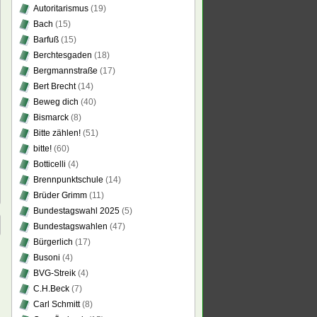
Autoritarismus
(19)
Bach
(15)
Barfuß
(15)
Berchtesgaden
(18)
Bergmannstraße
(17)
Bert Brecht
(14)
Beweg dich
(40)
Bismarck
(8)
Bitte zählen!
(51)
bitte!
(60)
Botticelli
(4)
Brennpunktschule
(14)
Brüder Grimm
(11)
Bundestagswahl 2025
(5)
Bundestagswahlen
(47)
Bürgerlich
(17)
Busoni
(4)
BVG-Streik
(4)
C.H.Beck
(7)
Carl Schmitt
(8)