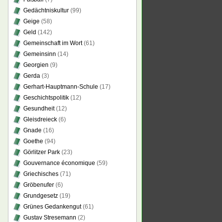
Gedächtniskultur
(99)
Geige
(58)
Geld
(142)
Gemeinschaft im Wort
(61)
Gemeinsinn
(14)
Georgien
(9)
Gerda
(3)
Gerhart-Hauptmann-Schule
(17)
Geschichtspolitik
(12)
Gesundheit
(12)
Gleisdreieck
(6)
Gnade
(16)
Goethe
(94)
Görlitzer Park
(23)
Gouvernance économique
(59)
Griechisches
(71)
Gröbenufer
(6)
Grundgesetz
(19)
Grünes Gedankengut
(61)
Gustav Stresemann
(2)