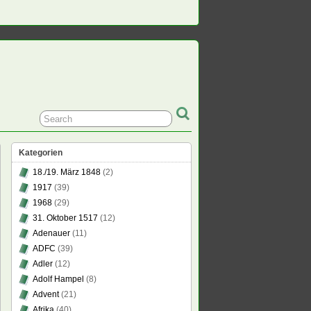
Kategorien
18./19. März 1848
(2)
1917
(39)
1968
(29)
31. Oktober 1517
(12)
Adenauer
(11)
ADFC
(39)
Adler
(12)
Adolf Hampel
(8)
Advent
(21)
Afrika
(40)