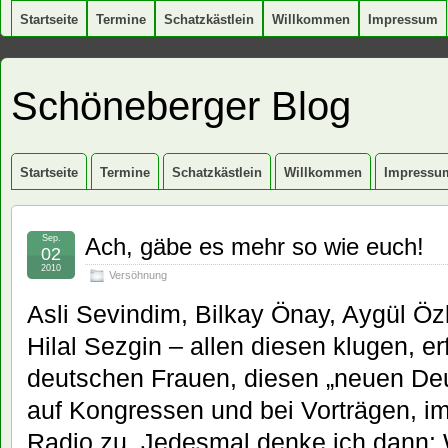
Startseite
Termine
Schatzkästlein
Willkommen
Impressum
Schöneberger Blog
Startseite
Termine
Schatzkästlein
Willkommen
Impressu
Sep.
Ach, gäbe es mehr so wie euch!
02
2010
Versöhnung
Asli Sevindim, Bilkay Önay, Aygül Ö
Hilal Sezgin – allen diesen klugen, e
deutschen Frauen, diesen „neuen Deu
auf Kongressen und bei Vorträgen, i
Radio zu. Jedesmal denke ich dann: 