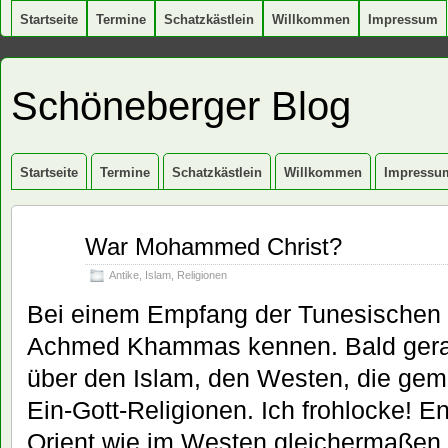
Startseite
Termine
Schatzkästlein
Willkommen
Impressum
Schöneberger Blog
Startseite
Termine
Schatzkästlein
Willkommen
Impressu
Nov.
War Mohammed Christ?
08
2007
Antike
,
Islam
,
Religionen
Bei einem Empfang der Tunesischen B
Achmed Khammas kennen. Bald gerat
über den Islam, den Westen, die ge
Ein-Gott-Religionen. Ich frohlocke! E
Orient wie im Westen gleichermaßen 