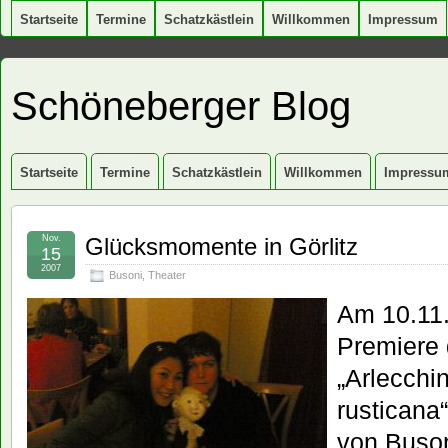
Startseite
Termine
Schatzkästlein
Willkommen
Impressum
Schöneberger Blog
Startseite
Termine
Schatzkästlein
Willkommen
Impressu
Nov.
Glücksmomente in Görlitz
15
2007
Busoni
,
Theater
Am 10.11.
Premiere
„Arlecchi
rusticana“
von Buson