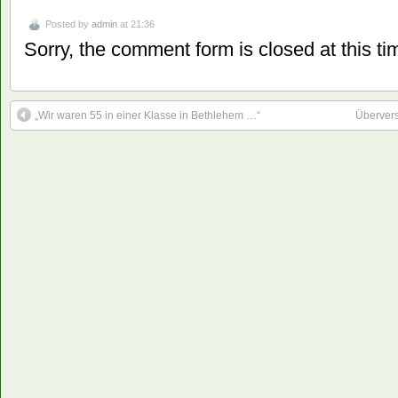
Posted by
admin
at 21:36
Sorry, the comment form is closed at this ti
„Wir waren 55 in einer Klasse in Bethlehem …“
Überver