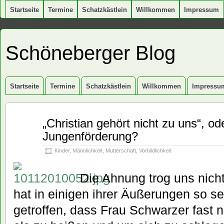
Startseite
Termine
Schatzkästlein
Willkommen
Impressum
Schöneberger Blog
Startseite
Termine
Schatzkästlein
Willkommen
Impressu
Nov.
„Christian gehört nicht zu uns“, 
10
Jungenförderung?
2010
Kinder
,
Männlichkeit
,
Mutterschaft
,
Vorbildlichkeit
Die Ahnung trog uns nicht
hat in einigen ihrer Äußerungen so s
getroffen, dass Frau Schwarzer fast n