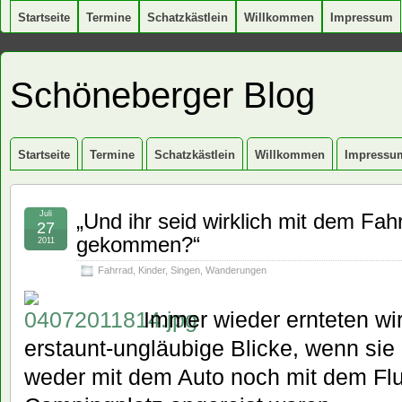
Startseite
Termine
Schatzkästlein
Willkommen
Impressum
Schöneberger Blog
Startseite
Termine
Schatzkästlein
Willkommen
Impressu
Juli
„Und ihr seid wirklich mit dem Fah
27
gekommen?“
2011
Fahrrad
,
Kinder
,
Singen
,
Wanderungen
Immer wieder ernteten wi
erstaunt-ungläubige Blicke, wenn sie
weder mit dem Auto noch mit dem Fl