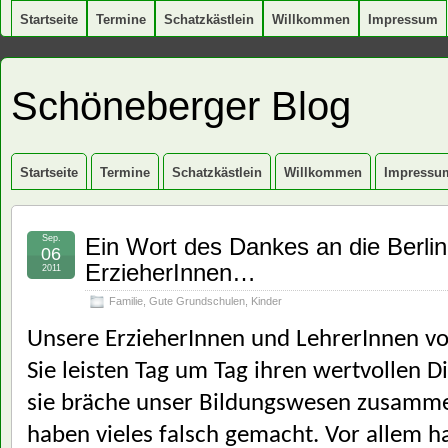
Startseite
Termine
Schatzkästlein
Willkommen
Impressum
Schöneberger Blog
Startseite
Termine
Schatzkästlein
Willkommen
Impressu
Sep.
Ein Wort des Dankes an die Berli
06
ErzieherInnen…
2011
Familie
,
Gute Grundschulen
,
Kinder
Unsere ErzieherInnen und LehrerInnen vo
Sie leisten Tag um Tag ihren wertvollen
sie bräche unser Bildungswesen zusammen
haben vieles falsch gemacht. Vor allem ha