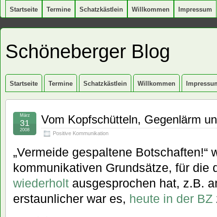
Startseite
Termine
Schatzkästlein
Willkommen
Impressum
Schöneberger Blog
Startseite
Termine
Schatzkästlein
Willkommen
Impressu
März
Vom Kopfschütteln, Gegenlärm u
31
2008
Positive Kommunikation
„Vermeide gespaltene Botschaften!“ w
kommunikativen Grundsätze, für die 
wiederholt
ausgesprochen hat, z.B. 
erstaunlicher war es,
heute in der BZ