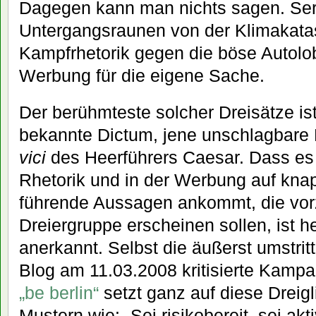
Dagegen kann man nichts sagen. Serv
Untergangsraunen von der Klimakatas
Kampfrhetorik gegen die böse Autolob
Werbung für die eigene Sache.
Der berühmteste solcher Dreisätze is
bekannte Dictum, jene unschlagbar
vici
des Heerführers Caesar. Dass es i
Rhetorik und in der Werbung auf kna
führende Aussagen ankommt, die vor
Dreiergruppe erscheinen sollen, ist h
anerkannt. Selbst die äußerst umstrit
Blog am 11.03.2008 kritisierte Kamp
„be berlin“
setzt ganz auf diese Dreigli
Mustern wie: „Sei risikobereit, sei akti