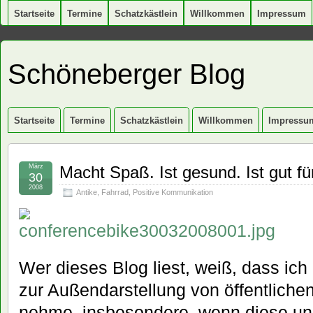
Startseite
Termine
Schatzkästlein
Willkommen
Impressum
Schöneberger Blog
Startseite
Termine
Schatzkästlein
Willkommen
Impressu
März
Macht Spaß. Ist gesund. Ist gut für
30
2008
Antike
,
Fahrrad
,
Positive Kommunikation
Wer dieses Blog liest, weiß, dass ich
zur Außendarstellung von öffentliche
nehme, insbesondere, wenn diese un