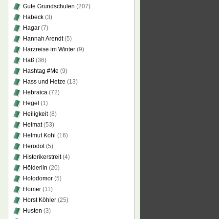
Gute Grundschulen
(207)
Habeck
(3)
Hagar
(7)
Hannah Arendt
(5)
Harzreise im Winter
(9)
Haß
(36)
Hashtag #Me
(9)
Hass und Hetze
(13)
Hebraica
(72)
Hegel
(1)
Heiligkeit
(8)
Heimat
(53)
Helmut Kohl
(16)
Herodot
(5)
Historikerstreit
(4)
Hölderlin
(20)
Holodomor
(5)
Homer
(11)
Horst Köhler
(25)
Husten
(3)