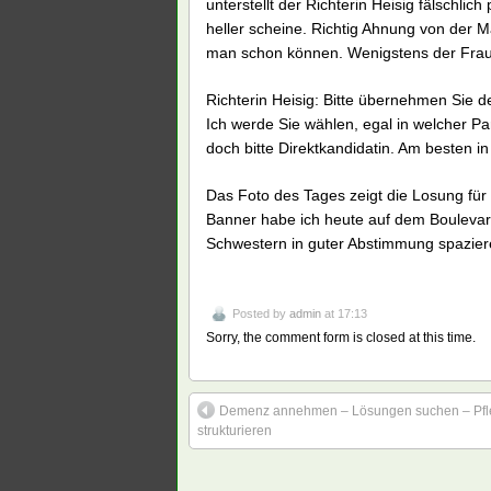
unterstellt der Richterin Heisig fälschlic
heller scheine. Richtig Ahnung von der M
man schon können. Wenigstens der Frau
Richterin Heisig: Bitte übernehmen Sie de
Ich werde Sie wählen, egal in welcher Par
doch bitte Direktkandidatin. Am besten in
Das Foto des Tages zeigt die Losung für
Banner habe ich heute auf dem Boulevar
Schwestern in guter Abstimmung spazier
Posted by
admin
at 17:13
Sorry, the comment form is closed at this time.
Demenz annehmen – Lösungen suchen – Pfl
strukturieren