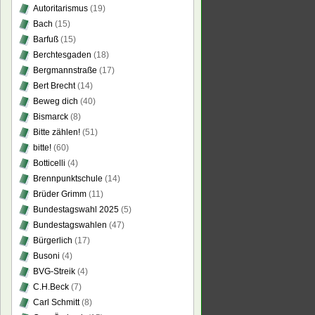
Autoritarismus
(19)
Bach
(15)
Barfuß
(15)
Berchtesgaden
(18)
Bergmannstraße
(17)
Bert Brecht
(14)
Beweg dich
(40)
Bismarck
(8)
Bitte zählen!
(51)
bitte!
(60)
Botticelli
(4)
Brennpunktschule
(14)
Brüder Grimm
(11)
Bundestagswahl 2025
(5)
Bundestagswahlen
(47)
Bürgerlich
(17)
Busoni
(4)
BVG-Streik
(4)
C.H.Beck
(7)
Carl Schmitt
(8)