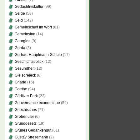
Gedächtniskultur
(99)
Geige
(58)
Geld
(142)
Gemeinschaft im Wort
(61)
Gemeinsinn
(14)
Georgien
(9)
Gerda
(3)
Gerhart-Hauptmann-Schule
(17)
Geschichtspolitik
(12)
Gesundheit
(12)
Gleisdreieck
(6)
Gnade
(16)
Goethe
(94)
Görlitzer Park
(23)
Gouvernance économique
(59)
Griechisches
(71)
Gröbenufer
(6)
Grundgesetz
(19)
Grünes Gedankengut
(61)
Gustav Stresemann
(2)