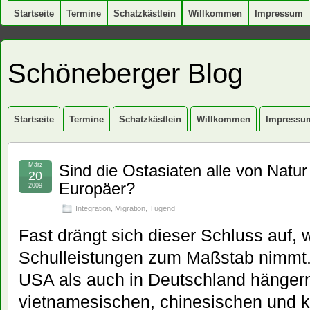
Startseite
Termine
Schatzkästlein
Willkommen
Impressum
Schöneberger Blog
Startseite
Termine
Schatzkästlein
Willkommen
Impressu
März
Sind die Ostasiaten alle von Natur
20
Europäer?
2009
Integration
,
Migration
,
Tugend
Fast drängt sich dieser Schluss auf,
Schulleistungen zum Maßstab nimmt.
USA als auch in Deutschland hängern
vietnamesischen, chinesischen und 