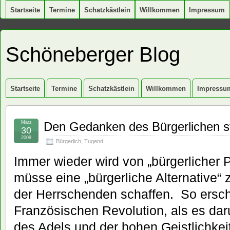
Startseite
Termine
Schatzkästlein
Willkommen
Impressum
Schöneberger Blog
Startseite
Termine
Schatzkästlein
Willkommen
Impressu
März
Den Gedanken des Bürgerlichen s
30
2009
Bürgerlich
,
Tugend
Immer wieder wird von „bürgerlicher 
müsse eine „bürgerliche Alternative“ 
der Herrschenden schaffen. So ersch
Französischen Revolution, als es dar
des Adels und der hohen Geistlichkei