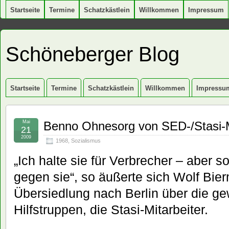
Startseite
Termine
Schatzkästlein
Willkommen
Impressum
Schöneberger Blog
Startseite
Termine
Schatzkästlein
Willkommen
Impressu
Mai
Benno Ohnesorg von SED-/Stasi-
21
2009
1968
,
Sozialismus
„Ich halte sie für Verbrecher – aber s
gegen sie“, so äußerte sich Wolf Bie
Übersiedlung nach Berlin über die 
Hilfstruppen, die Stasi-Mitarbeiter.