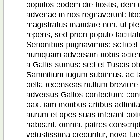
populos eodem die hostis, dein c
advenae in nos regnaverunt: liber
magistratus mandare non, ut pler
repens, sed priori populo factita
Senonibus pugnavimus: scilicet 
numquam adversam nobis aciem 
a Gallis sumus: sed et Tuscis o
Samnitium iugum subiimus. ac t
bella recenseas nullum breviore
adversus Gallos confectum: cont
pax. iam moribus artibus adfinita
aurum et opes suas inferant pot
habeant. omnia, patres conscrip
vetustissima creduntur, nova fuer