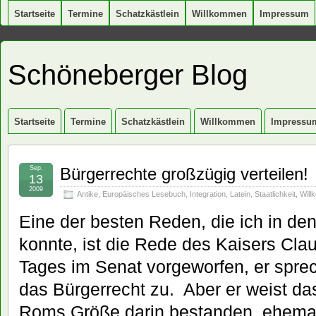
Startseite
Termine
Schatzkästlein
Willkommen
Impressum
Schöneberger Blog
Startseite
Termine
Schatzkästlein
Willkommen
Impressu
Sep.
Bürgerrechte großzügig verteilen!
13
2009
Antike
,
Europäisches Lesebuch
,
Integration
,
Latein
,
Staatlichkeit
,
Will
Eine der besten Reden, die ich in de
konnte, ist die Rede des Kaisers Cla
Tages im Senat vorgeworfen, er spre
das Bürgerrecht zu. Aber er weist das
Roms Größe darin bestanden, ehemal