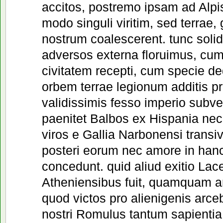
accitos, postremo ipsam ad Alp
modo singuli viritim, sed terrae
nostrum coalescerent. tunc soli
adversos externa floruimus, cum
civitatem recepti, cum specie d
orbem terrae legionum additis p
validissimis fesso imperio subv
paenitet Balbos ex Hispania nec 
viros e Gallia Narbonensi trans
posteri eorum nec amore in hanc
concedunt. quid aliud exitio La
Atheniensibus fuit, quamquam arm
quod victos pro alienigenis arce
nostri Romulus tantum sapientia 