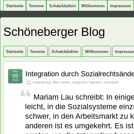
Startseite
Termine
Schatzkästlein
Willkommen
Impressum
Schöneberger Blog
Startseite
Termine
Schatzkästlein
Willkommen
Impressu
Sep.
Integration durch Sozialrechtsänd
05
2010
Anbiederung
,
Bitte zählen!
,
Integration
,
Migration
,
Sozialadel
Mariam Lau schreibt: In einig
leicht, in die Sozialsysteme ei
schwer, in den Arbeitsmarkt zu
anderen ist es umgekehrt. Es ist