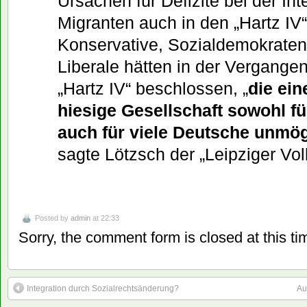
Ursachen für Defizite bei der Int
Migranten auch in den „Hartz IV
Konservative, Sozialdemokraten
Liberale hätten in der Vergange
„Hartz IV“ beschlossen, „
die ein
hiesige Gesellschaft sowohl fü
auch für viele Deutsche unmö
sagte Lötzsch der „Leipziger Vol
Posted by
admin
at 22:33
Sorry, the comment form is closed at this ti
Integration durch Sozialrechtsänderung?
Au