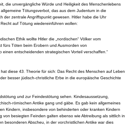
keit, die unvergängliche Würde und Heiligkeit des Menschenlebens
s allgemeine Tötungsverbot, das aus dem Judentum in die
ch der zentrale Angriffspunkt gewesen. Hitler habe die Uhr
 Recht auf Tötung wiedereinführen wollen:
dischen Ethik wollte Hitler die „nordischen“ Völker vom
kt fürs Töten beim Erobern und Ausmorden von
 einen entscheidenden strategischen Vorteil verschaffen.“
s hat diese 43. Theorie für sich: Das Recht des Menschen auf Leben
oder besser jüdisch-christliche Erbe in die europäische Geschichte
ndstötung und zur Feindestötung sehen. Kindesaussetzung,
iechisch-römischen Antike gang und gäbe. Es gab kein allgemeines
nen Kindern, insbesondere von behinderten oder kranken Kindern
 von besiegten Feinden galten ebenso wie Abtreibung als sittlich in
 besonderen Abscheu, in der vorchristlichen Antike war dies