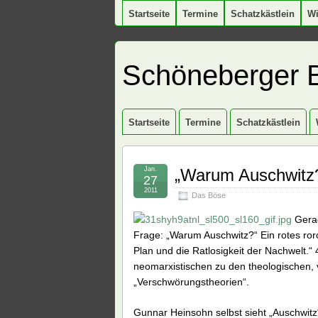
Startseite
Termine
Schatzkästlein
W
Schöneberger 
Startseite
Termine
Schatzkästlein
Jan.
„Warum Auschwitz
27
2011
Das Böse
Gerad
Frage: „Warum Auschwitz?“ Ein rotes roror
Plan und die Ratlosigkeit der Nachwelt.“ 
neomarxistischen zu den theologischen, 
„Verschwörungstheorien“.
Gunnar Heinsohn selbst sieht „Auschwitz