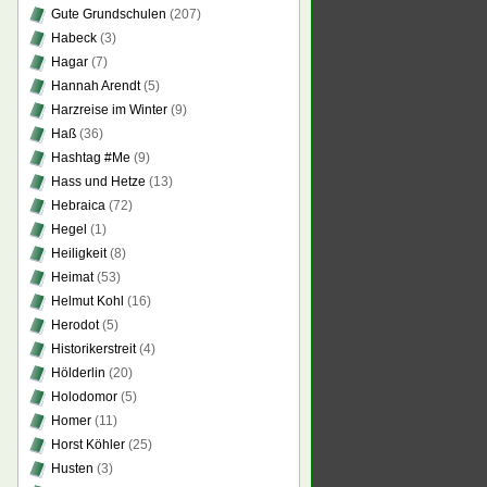
Gute Grundschulen
(207)
Habeck
(3)
Hagar
(7)
Hannah Arendt
(5)
Harzreise im Winter
(9)
Haß
(36)
Hashtag #Me
(9)
Hass und Hetze
(13)
Hebraica
(72)
Hegel
(1)
Heiligkeit
(8)
Heimat
(53)
Helmut Kohl
(16)
Herodot
(5)
Historikerstreit
(4)
Hölderlin
(20)
Holodomor
(5)
Homer
(11)
Horst Köhler
(25)
Husten
(3)