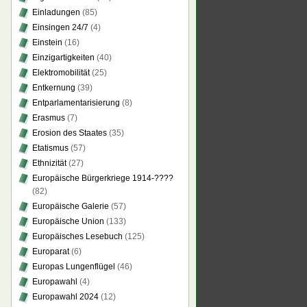
Einladungen
(85)
Einsingen 24/7
(4)
Einstein
(16)
Einzigartigkeiten
(40)
Elektromobilität
(25)
Entkernung
(39)
Entparlamentarisierung
(8)
Erasmus
(7)
Erosion des Staates
(35)
Etatismus
(57)
Ethnizität
(27)
Europäische Bürgerkriege 1914-????
(82)
Europäische Galerie
(57)
Europäische Union
(133)
Europäisches Lesebuch
(125)
Europarat
(6)
Europas Lungenflügel
(46)
Europawahl
(4)
Europawahl 2024
(12)