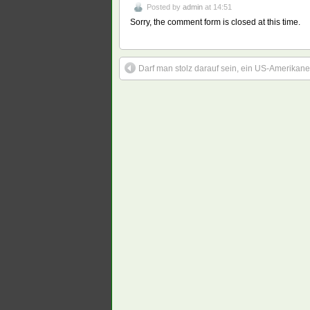
Posted by
admin
at 14:51
Sorry, the comment form is closed at this time.
Darf man stolz darauf sein, ein US-Amerikane