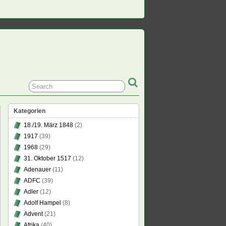
Kategorien
18./19. März 1848
(2)
1917
(39)
1968
(29)
31. Oktober 1517
(12)
Adenauer
(11)
ADFC
(39)
Adler
(12)
Adolf Hampel
(8)
Advent
(21)
Afrika
(40)