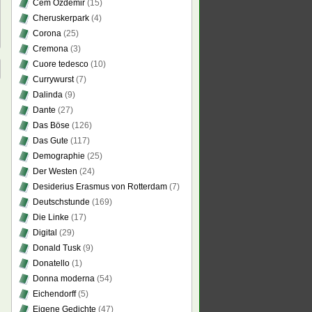
Cem Özdemir
(15)
Cheruskerpark
(4)
Corona
(25)
Cremona
(3)
Cuore tedesco
(10)
Currywurst
(7)
Dalinda
(9)
Dante
(27)
Das Böse
(126)
Das Gute
(117)
Demographie
(25)
Der Westen
(24)
Desiderius Erasmus von Rotterdam
(7)
Deutschstunde
(169)
Die Linke
(17)
Digital
(29)
Donald Tusk
(9)
Donatello
(1)
Donna moderna
(54)
Eichendorff
(5)
Eigene Gedichte
(47)