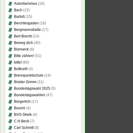
Autoritarismus
(19)
Bach
(15)
Barfuß
(15)
Berchtesgaden
(18)
Bergmannstraße
(17)
Bert Brecht
(14)
Beweg dich
(40)
Bismarck
(8)
Bitte zählen!
(51)
bitte!
(60)
Botticelli
(4)
Brennpunktschule
(14)
Brüder Grimm
(11)
Bundestagswahl 2025
(5)
Bundestagswahlen
(47)
Bürgerlich
(17)
Busoni
(4)
BVG-Streik
(4)
C.H.Beck
(7)
Carl Schmitt
(8)