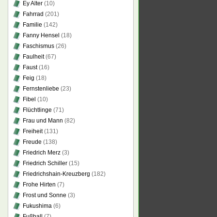
Ey Alter
(10)
Fahrrad
(201)
Familie
(142)
Fanny Hensel
(18)
Faschismus
(26)
Faulheit
(67)
Faust
(16)
Feig
(18)
Fernstenliebe
(23)
Fibel
(10)
Flüchtlinge
(71)
Frau und Mann
(82)
Freiheit
(131)
Freude
(138)
Friedrich Merz
(3)
Friedrich Schiller
(15)
Friedrichshain-Kreuzberg
(182)
Frohe Hirten
(7)
Frost und Sonne
(3)
Fukushima
(6)
Fußball
(7)