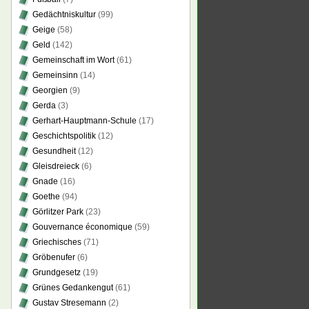
Gedächtniskultur
(99)
Geige
(58)
Geld
(142)
Gemeinschaft im Wort
(61)
Gemeinsinn
(14)
Georgien
(9)
Gerda
(3)
Gerhart-Hauptmann-Schule
(17)
Geschichtspolitik
(12)
Gesundheit
(12)
Gleisdreieck
(6)
Gnade
(16)
Goethe
(94)
Görlitzer Park
(23)
Gouvernance économique
(59)
Griechisches
(71)
Gröbenufer
(6)
Grundgesetz
(19)
Grünes Gedankengut
(61)
Gustav Stresemann
(2)