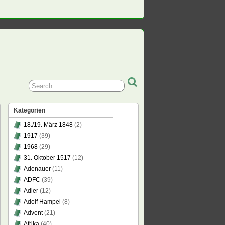
Kategorien
18./19. März 1848
(2)
1917
(39)
1968
(29)
31. Oktober 1517
(12)
Adenauer
(11)
ADFC
(39)
Adler
(12)
Adolf Hampel
(8)
Advent
(21)
Afrika
(40)