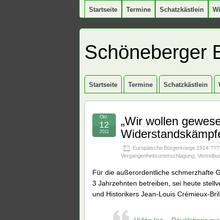
Startseite
Termine
Schatzkästlein
W
Schöneberger 
Startseite
Termine
Schatzkästlein
Okt.
„Wir wollen gewese
12
Widerstandskämpf
2011
Europäische Bürgerkriege 1914-???
Vergangenheitsunterschlagung
,
Vertreib
Für die außerordentliche schmerzhafte 
3 Jahrzehnten betreiben, sei heute stell
und Historikers Jean-Louis Crémieux-Bril
Vidéo Ina – Révélations sur