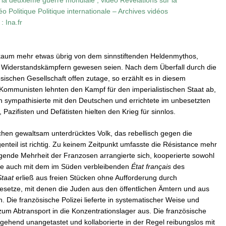
 Politique Politique internationale – Archives vidéos
: Ina.fr
 kaum mehr etwas übrig von dem sinnstiftenden Heldenmythos,
n Widerstandskämpfern gewesen seien. Nach dem Überfall durch die
ösischen Gesellschaft offen zutage, so erzählt es in diesem
Kommunisten lehnten den Kampf für den imperialistischen Staat ab,
en sympathisierte mit den Deutschen und errichtete im unbesetzten
 Pazifisten und Defätisten hielten den Krieg für sinnlos.
hen gewaltsam unterdrücktes Volk, das rebellisch gegen die
teil ist richtig. Zu keinem Zeitpunkt umfasste die Résistance mehr
igende Mehrheit der Franzosen arrangierte sich, kooperierte sowohl
e auch mit dem im Süden verbleibenden
État français
des
taat
erließ aus freien Stücken ohne Aufforderung durch
esetze, mit denen die Juden aus den öffentlichen Ämtern und aus
 Die französische Polizei lieferte in systematischer Weise und
um Abtransport in die Konzentrationslager aus. Die französische
gehend unangetastet und kollaborierte in der Regel reibungslos mit