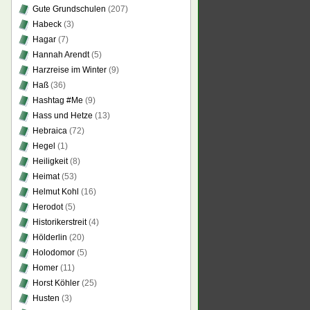
Gute Grundschulen
(207)
Habeck
(3)
Hagar
(7)
Hannah Arendt
(5)
Harzreise im Winter
(9)
Haß
(36)
Hashtag #Me
(9)
Hass und Hetze
(13)
Hebraica
(72)
Hegel
(1)
Heiligkeit
(8)
Heimat
(53)
Helmut Kohl
(16)
Herodot
(5)
Historikerstreit
(4)
Hölderlin
(20)
Holodomor
(5)
Homer
(11)
Horst Köhler
(25)
Husten
(3)