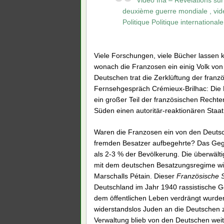
deuxième guerre mondiale , vidéo
Politique Politique internationale 
Viele Forschungen, viele Bücher lassen
wonach die Franzosen ein einig Volk vo
Deutschen trat die Zerklüftung der franz
Fernsehgespräch Crémieux-Brilhac: Die 
ein großer Teil der französischen Recht
Süden einen autoritär-reaktionären Staat,
Waren die Franzosen ein von den Deutsc
fremden Besatzer aufbegehrte? Das Gegen
als 2-3 % der Bevölkerung. Die überwält
mit dem deutschen Besatzungsregime wi
Marschalls Pétain. Dieser
Französische S
Deutschland im Jahr 1940 rassistische G
dem öffentlichen Leben verdrängt wurden.
widerstandslos Juden an die Deutschen z
Verwaltung blieb von den Deutschen weit