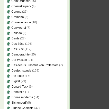
Cem Özdemir
(15)
Cheruskerpark
(4)
Corona
(25)
Cremona
(3)
Cuore tedesco
(10)
Currywurst
(7)
Dalinda
(9)
Dante
(27)
Das Böse
(126)
Das Gute
(117)
Demographie
(25)
Der Westen
(24)
Desiderius Erasmus von Rotterdam
(7)
Deutschstunde
(169)
Die Linke
(17)
Digital
(29)
Donald Tusk
(9)
Donatello
(1)
Donna moderna
(54)
Eichendorff
(5)
Eigene Gedichte
(47)