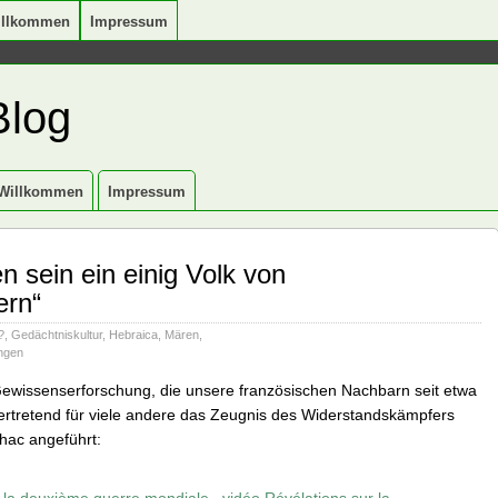
illkommen
Impressum
Blog
Willkommen
Impressum
n sein ein einig Volk von
ern“
?
,
Gedächtniskultur
,
Hebraica
,
Mären
,
ungen
Gewissenserforschung, die unsere französischen Nachbarn seit etwa
vertretend für viele andere das Zeugnis des Widerstandskämpfers
hac angeführt:
 la deuxième guerre mondiale , vidéo Révélations sur la