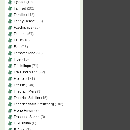
Ey Alter
(10)
Fahrrad
(201)
Familie
(142)
Fanny Hensel
(18)
Faschismus
(26)
Faulheit
(67)
Faust
(16)
Feig
(18)
Fernstenliebe
(23)
Fibel
(10)
Flüchtlinge
(71)
Frau und Mann
(82)
Freiheit
(131)
Freude
(138)
Friedrich Merz
(3)
Friedrich Schiller
(15)
Friedrichshain-Kreuzberg
(182)
Frohe Hirten
(7)
Frost und Sonne
(3)
Fukushima
(6)
Fußball
(7)