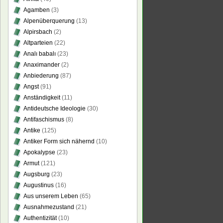
Agamben
(3)
Alpenüberquerung
(13)
Alpirsbach
(2)
Altparteien
(22)
Analı babalı
(23)
Anaximander
(2)
Anbiederung
(87)
Angst
(91)
Anständigkeit
(11)
Antideutsche Ideologie
(30)
Antifaschismus
(8)
Antike
(125)
Antiker Form sich nähernd
(10)
Apokalypse
(23)
Armut
(121)
Augsburg
(23)
Augustinus
(16)
Aus unserem Leben
(65)
Ausnahmezustand
(21)
Authentizität
(10)