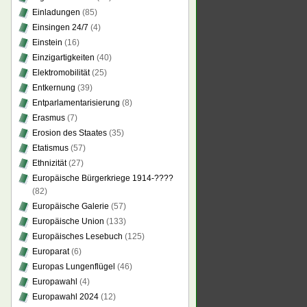
Einladungen
(85)
Einsingen 24/7
(4)
Einstein
(16)
Einzigartigkeiten
(40)
Elektromobilität
(25)
Entkernung
(39)
Entparlamentarisierung
(8)
Erasmus
(7)
Erosion des Staates
(35)
Etatismus
(57)
Ethnizität
(27)
Europäische Bürgerkriege 1914-????
(82)
Europäische Galerie
(57)
Europäische Union
(133)
Europäisches Lesebuch
(125)
Europarat
(6)
Europas Lungenflügel
(46)
Europawahl
(4)
Europawahl 2024
(12)