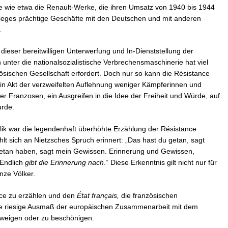
be wie etwa die Renault-Werke, die ihren Umsatz von 1940 bis 1944
ieges prächtige Geschäfte mit den Deutschen und mit anderen
.
ieser bereitwilligen Unterwerfung und In-Dienststellung der
nter die nationalsozialistische Verbrechensmaschinerie hat viel
sischen Gesellschaft erfordert. Doch nur so kann die Résistance
ein Akt der verzweifelten Auflehnung weniger Kämpferinnen und
er Franzosen, ein Ausgreifen in die Idee der Freiheit und Würde, auf
urde.
ik war die legendenhaft überhöhte Erzählung der Résistance
hlt sich an Nietzsches Spruch erinnert: „Das hast du getan, sagt
getan haben, sagt mein Gewissen. Erinnerung und Gewissen,
 Endlich
gibt die Erinnerung nach
.“ Diese Erkenntnis gilt nicht nur für
nze Völker.
nce zu erzählen und den
État français,
die französischen
e riesige Ausmaß der
europäischen Zusammenarbeit mit dem
weigen oder zu beschönigen.