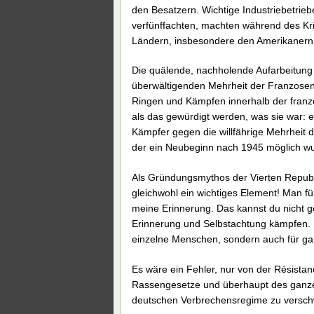
den Besatzern. Wichtige Industriebetrie
verfünffachten, machten während des Kr
Ländern, insbesondere den Amerikanern
Die quälende, nachholende Aufarbeitung d
überwältigenden Mehrheit der Franzosen u
Ringen und Kämpfen innerhalb der franzö
als das gewürdigt werden, was sie war: 
Kämpfer gegen die willfährige Mehrheit d
der ein Neubeginn nach 1945 möglich w
Als Gründungsmythos der Vierten Republ
gleichwohl ein wichtiges Element! Man fü
meine Erinnerung. Das kannst du nicht 
Erinnerung und Selbstachtung kämpfen.
einzelne Menschen, sondern auch für ga
Es wäre ein Fehler, nur von der Résista
Rassengesetze und überhaupt des ganz
deutschen Verbrechensregime zu versch