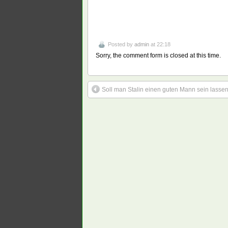
Posted by
admin
at 22:18
Sorry, the comment form is closed at this time.
Soll man Stalin einen guten Mann sein lasse