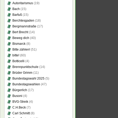
Autoritarismus
(19)
Bach
(15)
Barfuß
(15)
Berchtesgaden
(18)
Bergmannstraße
(17)
Bert Brecht
(14)
Beweg dich
(40)
Bismarck
(8)
Bitte zählen!
(51)
bitte!
(60)
Botticelli
(4)
Brennpunktschule
(14)
Brüder Grimm
(11)
Bundestagswahl 2025
(5)
Bundestagswahlen
(47)
Bürgerlich
(17)
Busoni
(4)
BVG-Streik
(4)
C.H.Beck
(7)
Carl Schmitt
(8)