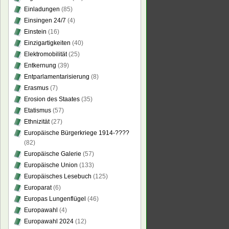
Einladungen
(85)
Einsingen 24/7
(4)
Einstein
(16)
Einzigartigkeiten
(40)
Elektromobilität
(25)
Entkernung
(39)
Entparlamentarisierung
(8)
Erasmus
(7)
Erosion des Staates
(35)
Etatismus
(57)
Ethnizität
(27)
Europäische Bürgerkriege 1914-????
(82)
Europäische Galerie
(57)
Europäische Union
(133)
Europäisches Lesebuch
(125)
Europarat
(6)
Europas Lungenflügel
(46)
Europawahl
(4)
Europawahl 2024
(12)