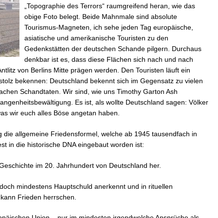
„Topographie des Terrors“ raumgreifend heran, wie das
obige Foto belegt. Beide Mahnmale sind absolute
Tourismus-Magneten, ich sehe jeden Tag europäische,
asiatische und amerikanische Touristen zu den
Gedenkstätten der deutschen Schande pilgern. Durchaus
denkbar ist es, dass diese Flächen sich nach und nach
tlitz von Berlins Mitte prägen werden. Den Touristen läuft ein
tolz bekennen: Deutschland bekennt sich im Gegensatz zu vielen
achen Schandtaten. Wir sind, wie uns Timothy Garton Ash
gangenheitsbewältigung. Es ist, als wollte Deutschland sagen: Völker
as wir euch alles Böse angetan haben.
g die allgemeine Friedensformel, welche ab 1945 tausendfach in
t in die historische DNA eingebaut worden ist:
 Geschichte im 20. Jahrhundert von Deutschland her.
 doch mindestens Hauptschuld anerkennt und in rituellen
 kann Frieden herrschen.
ropäischen Union – nur im mindesten irgendwelche Ansprüche als