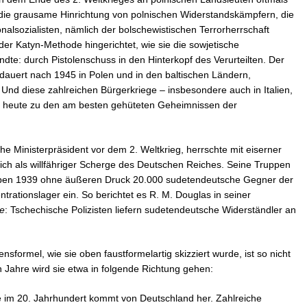
 die grausame Hinrichtung von polnischen Widerstandskämpfern, die
nalsozialisten, nämlich der bolschewistischen Terrorherrschaft
 der Katyn-Methode hingerichtet, wie sie die sowjetische
te: durch Pistolenschuss in den Hinterkopf des Verurteilten. Der
dauert nach 1945 in Polen und in den baltischen Ländern,
 Und diese zahlreichen Bürgerkriege – insbesondere auch in Italien,
s heute zu den am besten gehüteten Geheimnissen der
he Ministerpräsident vor dem 2. Weltkrieg, herrschte mit eiserner
ich als willfähriger Scherge des Deutschen Reiches. Seine Truppen
rieben 1939 ohne äußeren Druck 20.000 sudetendeutsche Gegner der
ntrationslager ein. So berichtet es R. M. Douglas in seiner
e
: Tschechische Polizisten liefern sudetendeutsche Widerständler an
sformel, wie sie oben faustformelartig skizziert wurde, ist so nicht
n Jahre wird sie etwa in folgende Richtung gehen:
te im 20. Jahrhundert kommt von Deutschland her. Zahlreiche