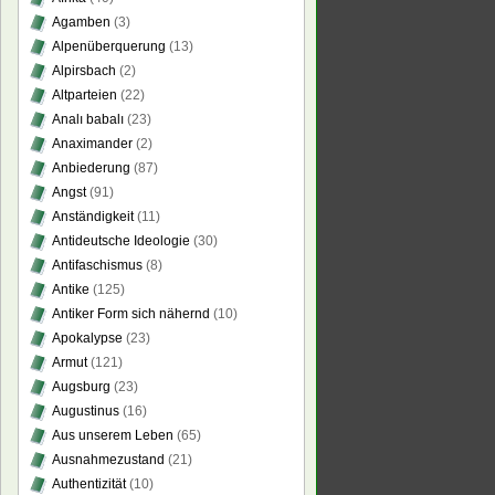
Agamben
(3)
Alpenüberquerung
(13)
Alpirsbach
(2)
Altparteien
(22)
Analı babalı
(23)
Anaximander
(2)
Anbiederung
(87)
Angst
(91)
Anständigkeit
(11)
Antideutsche Ideologie
(30)
Antifaschismus
(8)
Antike
(125)
Antiker Form sich nähernd
(10)
Apokalypse
(23)
Armut
(121)
Augsburg
(23)
Augustinus
(16)
Aus unserem Leben
(65)
Ausnahmezustand
(21)
Authentizität
(10)