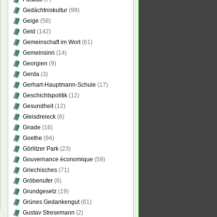
Gedächtniskultur
(99)
Geige
(58)
Geld
(142)
Gemeinschaft im Wort
(61)
Gemeinsinn
(14)
Georgien
(9)
Gerda
(3)
Gerhart-Hauptmann-Schule
(17)
Geschichtspolitik
(12)
Gesundheit
(12)
Gleisdreieck
(6)
Gnade
(16)
Goethe
(94)
Görlitzer Park
(23)
Gouvernance économique
(59)
Griechisches
(71)
Gröbenufer
(6)
Grundgesetz
(19)
Grünes Gedankengut
(61)
Gustav Stresemann
(2)