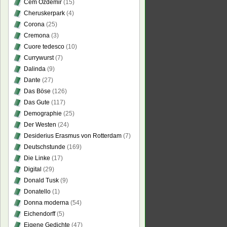
Cem Özdemir
(15)
Cheruskerpark
(4)
Corona
(25)
Cremona
(3)
Cuore tedesco
(10)
Currywurst
(7)
Dalinda
(9)
Dante
(27)
Das Böse
(126)
Das Gute
(117)
Demographie
(25)
Der Westen
(24)
Desiderius Erasmus von Rotterdam
(7)
Deutschstunde
(169)
Die Linke
(17)
Digital
(29)
Donald Tusk
(9)
Donatello
(1)
Donna moderna
(54)
Eichendorff
(5)
Eigene Gedichte
(47)