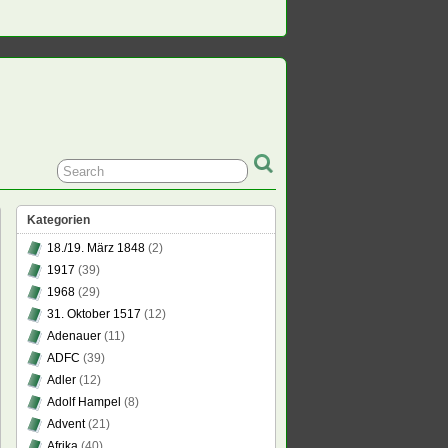
Kategorien
18./19. März 1848
(2)
1917
(39)
1968
(29)
31. Oktober 1517
(12)
Adenauer
(11)
ADFC
(39)
Adler
(12)
Adolf Hampel
(8)
Advent
(21)
Afrika
(40)