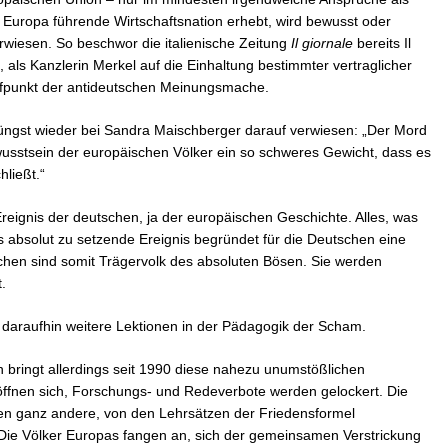
in Europa führende Wirtschaftsnation erhebt, wird bewusst oder
iesen. So beschwor die italienische Zeitung
Il giornale
bereits Il
 als Kanzlerin Merkel auf die Einhaltung bestimmter vertraglicher
efpunkt der antideutschen Meinungsmache.
 jüngst wieder bei Sandra Maischberger darauf verwiesen: „Der Mord
wusstsein der europäischen Völker ein so schweres Gewicht, dass es
ließt.“
reignis der deutschen, ja der europäischen Geschichte. Alles, was
s absolut zu setzende Ereignis begründet für die Deutschen eine
chen sind somit Trägervolk des absoluten Bösen. Sie werden
.
daraufhin weitere Lektionen in der Pädagogik der Scham.
 bringt allerdings seit 1990 diese nahezu unumstößlichen
öffnen sich, Forschungs- und Redeverbote werden gelockert. Die
en ganz andere, von den Lehrsätzen der Friedensformel
ie Völker Europas fangen an, sich der gemeinsamen Verstrickung