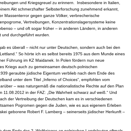
eibungen und Kriegsgreuel zu erinnern. Insbesondere in Italien,
 einem Akt schmerzhafter Selbsterforschung zunehmend erkannt,
er Massenterror gegen ganze Völker, verbrecherische
udenpogrome, Vertreibungen, Konzentrationslagersysteme keine
benso – und oft sogar früher – in anderen Ländern, in anderen
et und durchgeführt wurden.
 gab es überall – nicht nur unter Deutschen, sondern auch bei den
 Lettland.“ So hörte ich es selbst bereits 1975 aus dem Munde eines
iner Führung im KZ Maidanek. In Polen fördern nun neue
es Kriegs auch zu gemeinsamen deutsch-polnischen
39 geraubte jüdische Eigentum verblieb nach dem Ende des
lband unter dem Titel „Inferno of Choices“, empfohlen vom
darüber – was naturgemäß die nationalistische Rechte auf den Plan
am 11.08.2012 in der FAZ: „Die Wahrheit schwarz auf weiß.“ Und
ach der Vertreibung der Deutschen kam es in verschiedenen
altsamen Pogromen gegen die Juden, wie es aus eigenem Erleben
kei geborene Robert F. Lamberg – seinerseits jüdischer Herkunft –
h dem Ende des 2. Weltkrieges an polnischen Landsleuten oftmals