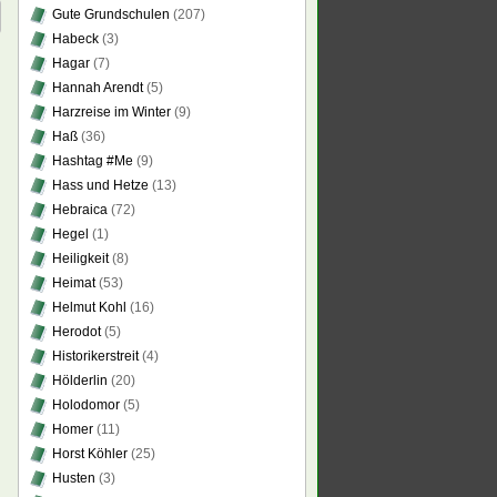
Gute Grundschulen
(207)
Habeck
(3)
Hagar
(7)
Hannah Arendt
(5)
Harzreise im Winter
(9)
Haß
(36)
Hashtag #Me
(9)
Hass und Hetze
(13)
Hebraica
(72)
Hegel
(1)
Heiligkeit
(8)
Heimat
(53)
Helmut Kohl
(16)
Herodot
(5)
Historikerstreit
(4)
Hölderlin
(20)
Holodomor
(5)
Homer
(11)
Horst Köhler
(25)
Husten
(3)