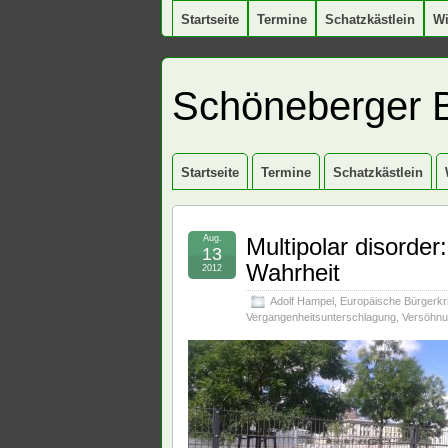
Startseite
Termine
Schatzkästlein
W
Schöneberger 
Startseite
Termine
Schatzkästlein
Aug.
Multipolar disorder
13
Wahrheit
2012
Adolf Hampel
,
Europäische Bürgerkr
Vergangenheitsunterschlagung
,
Versöhn