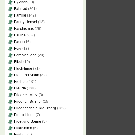
Ey Alter
(10)
Fahrrad
(201)
Familie
(142)
Fanny Hensel
(18)
Faschismus
(26)
Faulheit
(67)
Faust
(16)
Feig
(18)
Fernstenliebe
(23)
Fibel
(10)
Flüchtlinge
(71)
Frau und Mann
(82)
Freiheit
(131)
Freude
(138)
Friedrich Merz
(3)
Friedrich Schiller
(15)
Friedrichshain-Kreuzberg
(182)
Frohe Hirten
(7)
Frost und Sonne
(3)
Fukushima
(6)
Fußball
(7)