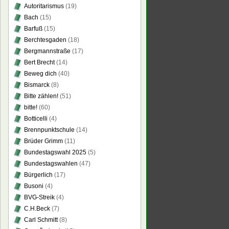
Autoritarismus
(19)
Bach
(15)
Barfuß
(15)
Berchtesgaden
(18)
Bergmannstraße
(17)
Bert Brecht
(14)
Beweg dich
(40)
Bismarck
(8)
Bitte zählen!
(51)
bitte!
(60)
Botticelli
(4)
Brennpunktschule
(14)
Brüder Grimm
(11)
Bundestagswahl 2025
(5)
Bundestagswahlen
(47)
Bürgerlich
(17)
Busoni
(4)
BVG-Streik
(4)
C.H.Beck
(7)
Carl Schmitt
(8)