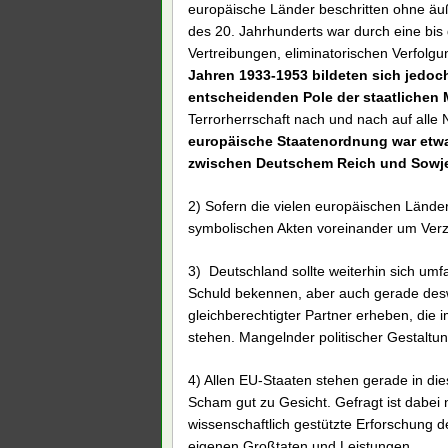
europäische Länder beschritten ohne äu
des 20. Jahrhunderts war durch eine bis
Vertreibungen, eliminatorischen Verfolg
Jahren 1933-1953 bildeten sich jedoc
entscheidenden Pole der staatlichen
Terrorherrschaft nach und nach auf al
europäische Staatenordnung war etwa
zwischen Deutschem Reich und Sowje
2) Sofern die vielen europäischen Länder
symbolischen Akten voreinander um Verze
3) Deutschland sollte weiterhin sich um
Schuld bekennen, aber auch gerade desw
gleichberechtigter Partner erheben, die 
stehen. Mangelnder politischer Gestaltun
4) Allen EU-Staaten stehen gerade in die
Scham gut zu Gesicht. Gefragt ist dabei n
wissenschaftlich gestützte Erforschung d
eigenen Großtaten und Leistungen.