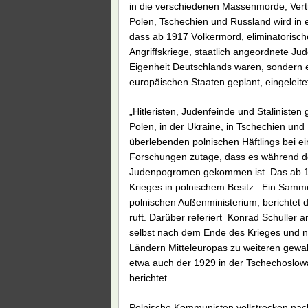
in die verschiedenen Massenmorde, Vertr
Polen, Tschechien und Russland wird in
dass ab 1917 Völkermord, eliminatorisch
Angriffskriege, staatlich angeordnete J
Eigenheit Deutschlands waren, sondern e
europäischen Staaten geplant, eingeleit
„Hitleristen, Judenfeinde und Stalinisten
Polen, in der Ukraine, in Tschechien und
überlebenden polnischen Häftlings bei e
Forschungen zutage, dass es während d
Judenpogromen gekommen ist. Das ab 19
Krieges in polnischem Besitz. Ein Samme
polnischen Außenministerium, berichtet 
ruft. Darüber referiert Konrad Schuller 
selbst nach dem Ende des Krieges und n
Ländern Mitteleuropas zu weiteren gew
etwa auch der 1929 in der Tschechoslowa
berichtet.
Polnische Kommunisten vollstrecken nac