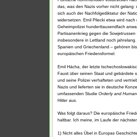
das, was den Nazis vorher nicht gelang:
sich auch der Nachfolgediktatur der Natio
widersetzen. Emil Pilecki etwa wird nach
Geheimpolizei hunderttausendfach anwand
Partisanenkrieg gegen die Sowjetrussen 
insbesondere in Lettland noch jahrelang.
Spanien und Griechenland – gehören bi
europäischen Friedensformel.
Emil Hácha, der letzte tschechoslowakisc
Faust über seinen Staat und gebärdete s
und seine Polizei verhafteten und vert
Nazis und lieferten sie in deutsche Konze
umfassenden Studie
Orderly and Human
Hitler aus.
Was folgt daraus? Die europäische Frieden
haltbar. Ich meine, im Laufe der nächste
1) Nicht alles Übel in Europas Geschich