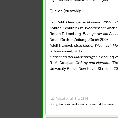
Quellen (Auswahl):
Jan Puhl:
Gefangener Nummer 4859
. S
Konrad Schuller:
Die Wahrheit schwarz au
Robert F. Lamberg:
Bootspartie am Ache
Neue Zürcher Zeitung, Zürich 2006
Adolf Hampel:
Mein langer Weg nach Mo
Schussenried, 2012
Menschen bei Maischberger.
Sendung vo
R. M. Douglas:
Orderly and Humane
: Th
University Press, New Haven&London 20
Posted by
admin
at 23:05
Sorry, the comment form is closed at this time.