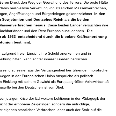
ßeren Druck den Weg der Gewalt und des Terrors. Die erste Häfte
 dahin beispiellose Verkettung von staatlichen Massenverbrechen,
ungen, Angriffskriegen und Bürgerkriegen gekennzeichnet.
In den
h Sowjetunion und Deutsches Reich als die beiden
 Massenverbrechen heraus.
Diese beiden Länder versuchten ihre
le Nachbarländer und den Rest Europas auszudehnen.
Die
 ab 1933 entscheidend durch die bipolare Kräfteanordnung
tunion bestimmt.
 aufgrund freier Einsicht ihre Schuld anerkennen und in
ihung bitten, kann echter innerer Frieden herrschen.
fassend zu seiner aus der Vergangenheit herrührenden moralischen
egen in der Europäischen Union Ansprüche als politisch
im Einklang mit seinem Gewicht als Europas größter Volkswirtschaft
gswille bei den Deutschen ist von Übel.
ser jetzigen Krise der EU weitere Lektionen in der Pädagogik der
icht der erhobene Zeigefinger, sondern die aufrichtige,
er eigenen staatlichen Verbrechen, aber auch der Stolz auf die