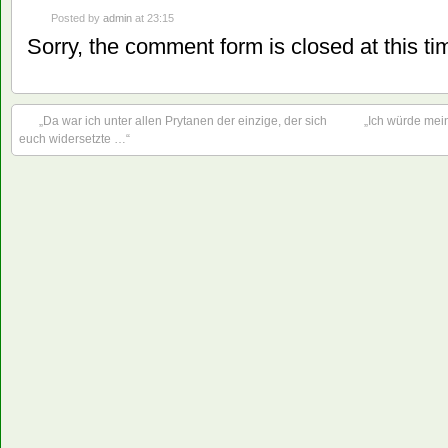
Posted by
admin
at 23:15
Sorry, the comment form is closed at this ti
„Da war ich unter allen Prytanen der einzige, der sich
„Ich würde mein
euch widersetzte …“