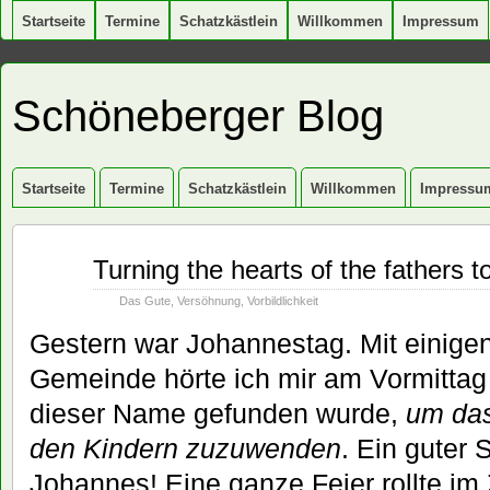
Startseite
Termine
Schatzkästlein
Willkommen
Impressum
Schöneberger Blog
Startseite
Termine
Schatzkästlein
Willkommen
Impressu
Juni
Turning the hearts of the fathers t
25
2012
Das Gute
,
Versöhnung
,
Vorbildlichkeit
Gestern war Johannestag. Mit einige
Gemeinde hörte ich mir am Vormittag
dieser Name gefunden wurde,
um das
den Kindern zuzuwenden
. Ein guter
Johannes! Eine ganze Feier rollte im