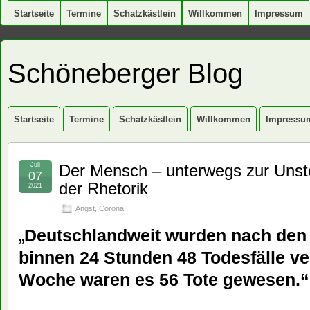
Startseite
Termine
Schatzkästlein
Willkommen
Impressum
Schöneberger Blog
Startseite
Termine
Schatzkästlein
Willkommen
Impressu
Juli
Der Mensch – unterwegs zur Unste
07
der Rhetorik
2021
Angst
,
Corona
„
Deutschlandweit wurden nach de
binnen 24 Stunden 48 Todesfälle ve
Woche waren es 56 Tote gewesen.“