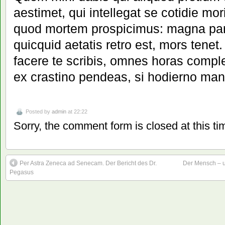
aestimet, qui intellegat se cotidie mor
quod mortem prospicimus: magna pars
quicquid aetatis retro est, mors tenet.
facere te scribis, omnes horas complec
ex crastino pendeas, si hodierno man
Posted by
admin
at 22:22
Sorry, the comment form is closed at this ti
Per Astra Zeneca ad Senecam. Der Bericht des Dr.
Der Mensch – u
Pegasus