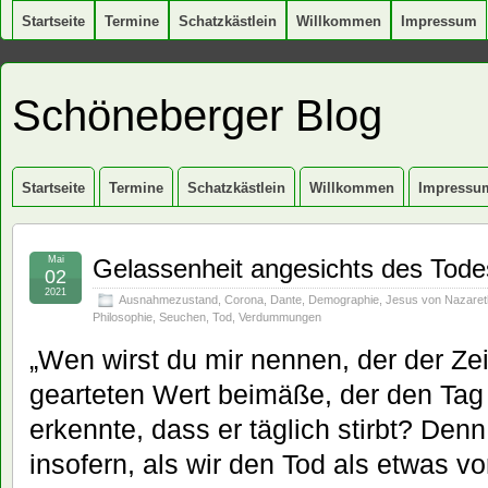
Startseite
Termine
Schatzkästlein
Willkommen
Impressum
Schöneberger Blog
Startseite
Termine
Schatzkästlein
Willkommen
Impressu
Mai
Gelassenheit angesichts des Tode
02
2021
Ausnahmezustand
,
Corona
,
Dante
,
Demographie
,
Jesus von Nazaret
Philosophie
,
Seuchen
,
Tod
,
Verdummungen
„Wen wirst du mir nennen, der der Ze
gearteten Wert beimäße, der den Tag 
erkennte, dass er täglich stirbt? Den
insofern, als wir den Tod als etwas v