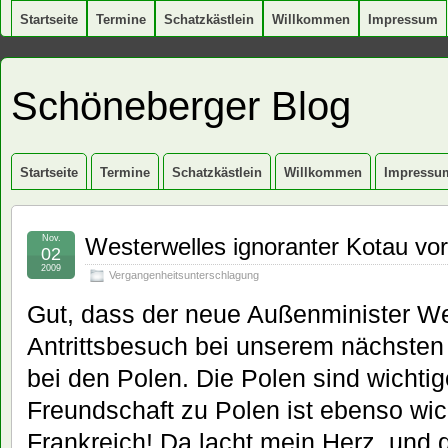
Startseite
Termine
Schatzkästlein
Willkommen
Impressum
Schöneberger Blog
Startseite
Termine
Schatzkästlein
Willkommen
Impressu
Nov.
Westerwelles ignoranter Kotau vo
02
2009
Vergangenheitsunterschlagung
Gut, dass der neue Außenminister We
Antrittsbesuch bei unserem nächsten
bei den Polen. Die Polen sind wichti
Freundschaft zu Polen ist ebenso wic
Frankreich! Da lacht mein Herz, und 