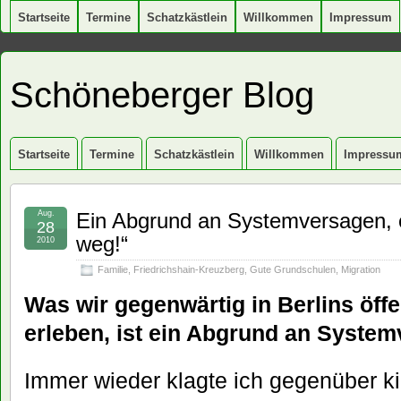
Startseite
Termine
Schatzkästlein
Willkommen
Impressum
Schöneberger Blog
Startseite
Termine
Schatzkästlein
Willkommen
Impressu
Aug.
Ein Abgrund an Systemversagen, o
28
weg!“
2010
Familie
,
Friedrichshain-Kreuzberg
,
Gute Grundschulen
,
Migration
Was wir gegenwärtig in Berlins öf
erleben, ist ein Abgrund an Syste
Immer wieder klagte ich gegenüber k