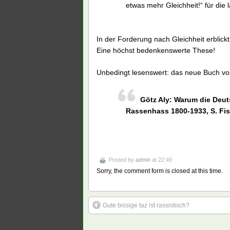
etwas mehr Gleichheit!“ für die 
In der Forderung nach Gleichheit erbli
Eine höchst bedenkenswerte These!
Unbedingt lesenswert: das neue Buch von
Götz Aly: Warum die Deu
Rassenhass 1800-1933, S. Fis
Posted by
admin
at 22:49
Sorry, the comment form is closed at this time.
Gute bissige taz ist rassistisch?