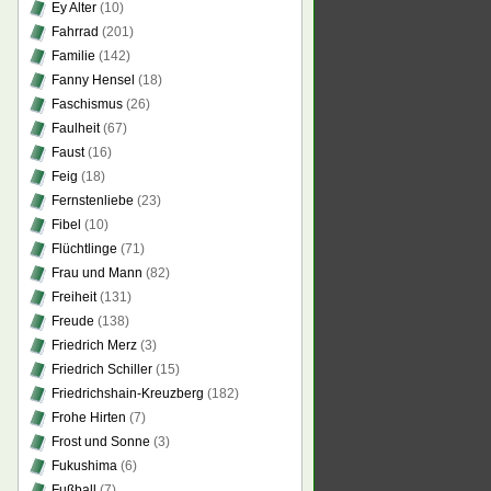
Ey Alter
(10)
Fahrrad
(201)
Familie
(142)
Fanny Hensel
(18)
Faschismus
(26)
Faulheit
(67)
Faust
(16)
Feig
(18)
Fernstenliebe
(23)
Fibel
(10)
Flüchtlinge
(71)
Frau und Mann
(82)
Freiheit
(131)
Freude
(138)
Friedrich Merz
(3)
Friedrich Schiller
(15)
Friedrichshain-Kreuzberg
(182)
Frohe Hirten
(7)
Frost und Sonne
(3)
Fukushima
(6)
Fußball
(7)