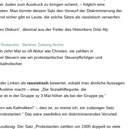
r Juden zum Ausdruck zu bringen scheint, – folglich eine
sten. Man könnte diesem Satz den Vorwurf der Diskriminierung der
d sicher gibt es Leute, die solche Sätze als rassistisch verwerfen.
en Diskurs“, diesmal aus der Feder des Historikers Götz Aly:
extarchiv : Berliner Zeitung Archiv
zehn Mal so oft Abitur wie Christen, sie zahlten in
el Steuern wie ein protestantischer Steuerpflichtiger und
katholischer.
 der Linken als
rassistisch
bewertet, sobald man ähnliche Aussagen
uslime macht – etwa: „Die Sozialhilfequote, die
te ist in der Gruppe xy 3 Mal höher als bei der Gruppe pq.“
n wie Katholiken!“ – dies ist, so meine ich, ein zulässiger Satz.
otestanten.“ Das wäre zweifellos ein diskriminierendes Vorurteil.
zulässig.
Der Satz „Protestanten zahlten um 1900 doppelt so viele