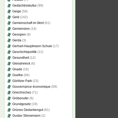
Gedächtniskultur
(99)
Geige
(58)
Geld
(142)
Gemeinschaft im Wort
(61)
Gemeinsinn
(14)
Georgien
(9)
Gerda
(3)
Gerhart-Hauptmann-Schule
(17)
Geschichtspolitik
(12)
Gesundheit
(12)
Gleisdreieck
(6)
Gnade
(16)
Goethe
(94)
Görlitzer Park
(23)
Gouvernance économique
(59)
Griechisches
(71)
Gröbenufer
(6)
Grundgesetz
(19)
Grünes Gedankengut
(61)
Gustav Stresemann
(2)