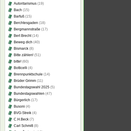
Autoritarismus
(19)
Bach
(15)
Barfuß
(15)
Berchtesgaden
(18)
Bergmannstraße
(17)
Bert Brecht
(14)
Beweg dich
(40)
Bismarck
(8)
Bitte zählen!
(51)
bitte!
(60)
Botticelli
(4)
Brennpunktschule
(14)
Brüder Grimm
(11)
Bundestagswahl 2025
(5)
Bundestagswahlen
(47)
Bürgerlich
(17)
Busoni
(4)
BVG-Streik
(4)
C.H.Beck
(7)
Carl Schmitt
(8)