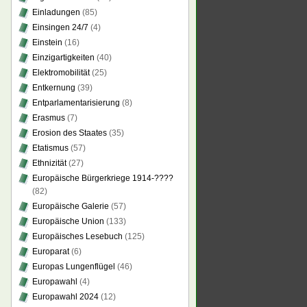
Einladungen
(85)
Einsingen 24/7
(4)
Einstein
(16)
Einzigartigkeiten
(40)
Elektromobilität
(25)
Entkernung
(39)
Entparlamentarisierung
(8)
Erasmus
(7)
Erosion des Staates
(35)
Etatismus
(57)
Ethnizität
(27)
Europäische Bürgerkriege 1914-????
(82)
Europäische Galerie
(57)
Europäische Union
(133)
Europäisches Lesebuch
(125)
Europarat
(6)
Europas Lungenflügel
(46)
Europawahl
(4)
Europawahl 2024
(12)