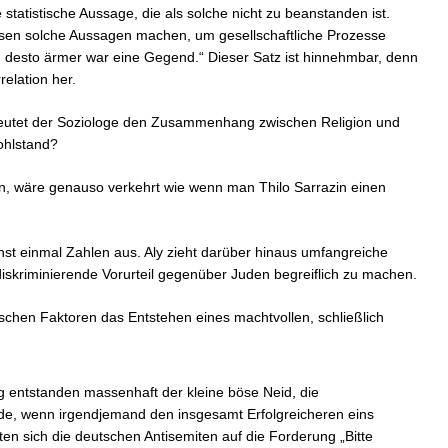
 statistische Aussage, die als solche nicht zu beanstanden ist.
ssen solche Aussagen machen, um gesellschaftliche Prozesse
, desto ärmer war eine Gegend.“ Dieser Satz ist hinnehmbar, denn
relation her.
 deutet der Soziologe den Zusammenhang zwischen Religion und
ohlstand?
n, wäre genauso verkehrt wie wenn man Thilo Sarrazin einen
ächst einmal Zahlen aus. Aly zieht darüber hinaus umfangreiche
iskriminierende Vorurteil gegenüber Juden begreiflich zu machen.
chen Faktoren das Entstehen eines machtvollen, schließlich
g entstanden massenhaft der kleine böse Neid, die
de, wenn irgendjemand den insgesamt Erfolgreicheren eins
ten sich die deutschen Antisemiten auf die Forderung „Bitte