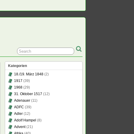
Kategorien
18./19. März 1848
(2)
1917
(39)
1968
(29)
31. Oktober 1517
(12)
Adenauer
(11)
ADFC
(39)
Adler
(12)
Adolf Hampel
(8)
Advent
(21)
Afrika
(40)