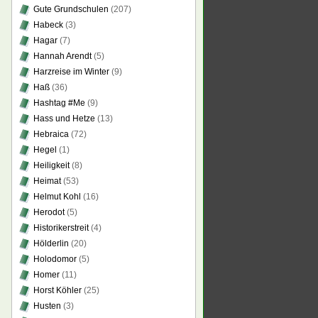
Gute Grundschulen
(207)
Habeck
(3)
Hagar
(7)
Hannah Arendt
(5)
Harzreise im Winter
(9)
Haß
(36)
Hashtag #Me
(9)
Hass und Hetze
(13)
Hebraica
(72)
Hegel
(1)
Heiligkeit
(8)
Heimat
(53)
Helmut Kohl
(16)
Herodot
(5)
Historikerstreit
(4)
Hölderlin
(20)
Holodomor
(5)
Homer
(11)
Horst Köhler
(25)
Husten
(3)