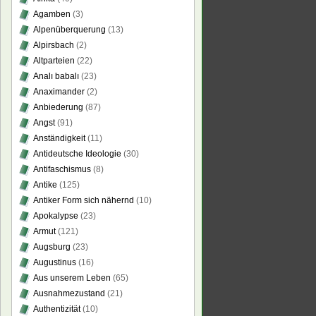
Agamben
(3)
Alpenüberquerung
(13)
Alpirsbach
(2)
Altparteien
(22)
Analı babalı
(23)
Anaximander
(2)
Anbiederung
(87)
Angst
(91)
Anständigkeit
(11)
Antideutsche Ideologie
(30)
Antifaschismus
(8)
Antike
(125)
Antiker Form sich nähernd
(10)
Apokalypse
(23)
Armut
(121)
Augsburg
(23)
Augustinus
(16)
Aus unserem Leben
(65)
Ausnahmezustand
(21)
Authentizität
(10)