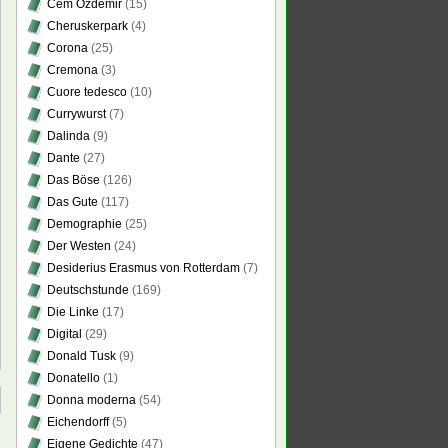
Cem Özdemir
(15)
Cheruskerpark
(4)
Corona
(25)
Cremona
(3)
Cuore tedesco
(10)
Currywurst
(7)
Dalinda
(9)
Dante
(27)
Das Böse
(126)
Das Gute
(117)
Demographie
(25)
Der Westen
(24)
Desiderius Erasmus von Rotterdam
(7)
Deutschstunde
(169)
Die Linke
(17)
Digital
(29)
Donald Tusk
(9)
Donatello
(1)
Donna moderna
(54)
Eichendorff
(5)
Eigene Gedichte
(47)