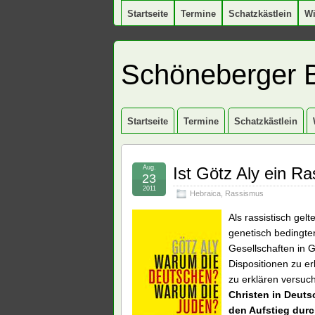
Startseite
Termine
Schatzkästlein
W
Schöneberger 
Startseite
Termine
Schatzkästlein
Aug.
Ist Götz Aly ein Ra
23
2011
Hebraica
,
Rassismus
Als rassistisch gel
genetisch bedingte
Gesellschaften in G
Dispositionen zu er
zu erklären versuch
Christen in Deut
den Aufstieg durc