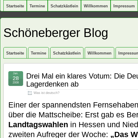
Startseite
Termine
Schatzkästlein
Willkommen
Impressum
Schöneberger Blog
Startseite
Termine
Schatzkästlein
Willkommen
Impressu
Jan.
Drei Mal ein klares Votum: Die D
28
Lagerdenken ab
2008
Was ist deutsch?
Einer der spannendsten Fernsehaben
über die Mattscheibe: Erst gab es Be
Landtagswahlen
in Hessen und Nied
zweiten Aufreger der Woche:
„Das W