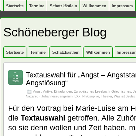
Startseite
Termine
Schatzkästlein
Willkommen
Impressum
Schöneberger Blog
Startseite
Termine
Schatzkästlein
Willkommen
Impressu
Jan.
Textauswahl für „Angst – Angststar
15
Angstlösung“
2008
Angst
,
Antike
,
Einladungen
,
Europäisches Lesebuch
,
Griechisches
,
J
Nazareth
,
Johannesevangelium
,
LXX
,
Philosophie
,
Theater
,
Was ist deuts
Für den Vortrag bei Marie-Luise am 
die
Textauswahl
getroffen. Alle Zuhö
so sie denn wollen und Zeit haben, m