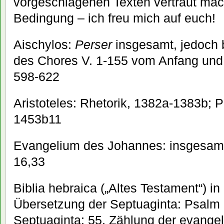
vorgeschlagenen Texten vertraut mach
Bedingung – ich freu mich auf euch!
Aischylos:
Perser
insgesamt, jedoch 
des Chores V. 1-155 vom Anfang und
598-622
Aristoteles: Rhetorik, 1382a-1383b; 
1453b11
Evangelium des Johannes: insgesamt
16,33
Biblia hebraica („Altes Testament“) in
Übersetzung der Septuaginta: Psalm 
Septuaginta: 55, Zählung der evange