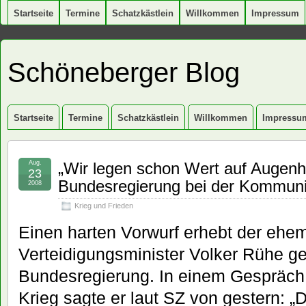
Startseite
Termine
Schatzkästlein
Willkommen
Impressum
Schöneberger Blog
Startseite
Termine
Schatzkästlein
Willkommen
Impressu
Aug.
„Wir legen schon Wert auf Augenhö
23
Bundesregierung bei der Kommuni
2008
Krieg und Frieden
Einen harten Vorwurf erhebt der ehe
Verteidigungsminister Volker Rühe g
Bundesregierung. In einem Gespräch 
Krieg sagte er laut SZ von gestern: 