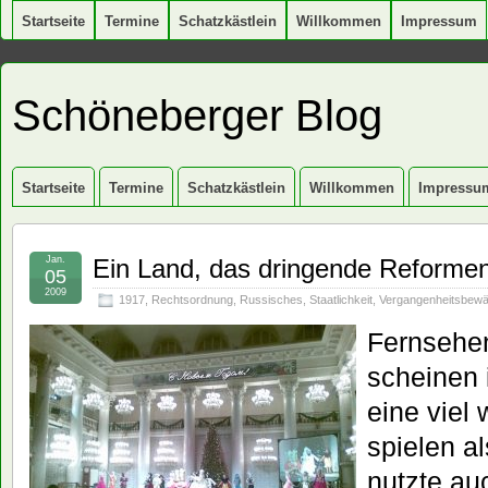
Startseite
Termine
Schatzkästlein
Willkommen
Impressum
Schöneberger Blog
Startseite
Termine
Schatzkästlein
Willkommen
Impressu
Jan.
Ein Land, das dringende Reformen 
05
2009
1917
,
Rechtsordnung
,
Russisches
,
Staatlichkeit
,
Vergangenheitsbewä
Fernsehe
scheinen 
eine viel 
spielen a
nutzte au