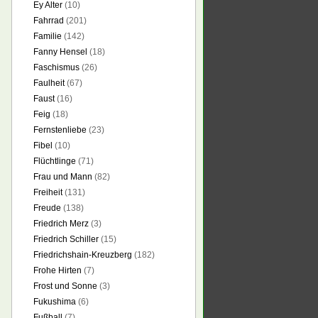
Ey Alter
(10)
Fahrrad
(201)
Familie
(142)
Fanny Hensel
(18)
Faschismus
(26)
Faulheit
(67)
Faust
(16)
Feig
(18)
Fernstenliebe
(23)
Fibel
(10)
Flüchtlinge
(71)
Frau und Mann
(82)
Freiheit
(131)
Freude
(138)
Friedrich Merz
(3)
Friedrich Schiller
(15)
Friedrichshain-Kreuzberg
(182)
Frohe Hirten
(7)
Frost und Sonne
(3)
Fukushima
(6)
Fußball
(7)