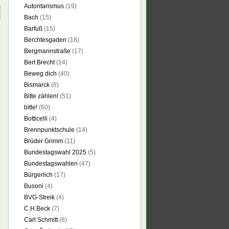
Autoritarismus
(19)
Bach
(15)
Barfuß
(15)
Berchtesgaden
(18)
Bergmannstraße
(17)
Bert Brecht
(14)
Beweg dich
(40)
Bismarck
(8)
Bitte zählen!
(51)
bitte!
(60)
Botticelli
(4)
Brennpunktschule
(14)
Brüder Grimm
(11)
Bundestagswahl 2025
(5)
Bundestagswahlen
(47)
Bürgerlich
(17)
Busoni
(4)
BVG-Streik
(4)
C.H.Beck
(7)
Carl Schmitt
(8)