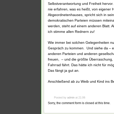
Selbstverantwortung und Freiheit hervor.
nie erfahren, was es heißt, von eigener 
Abgeordnetenhauses, spricht sich in sein
demokratischen Parteien müssen mitein
werden, steht auf einem anderen Blatt. A
ich stimme allen Rednern zu!
Wie immer bei solchen Gelegenheiten nu
Gespräch zu kommen. Und siehe da – e
anderen Parteien und anderen gesellscha
freuen, – und die größte Überraschung, 
Fahrrad fährt. Das hätte ich nicht für 
Das fängt ja gut an.
Anschließend ab zu Weib und Kind ins 
Posted by
admin
at 21:06
Sorry, the comment form is closed at this time.