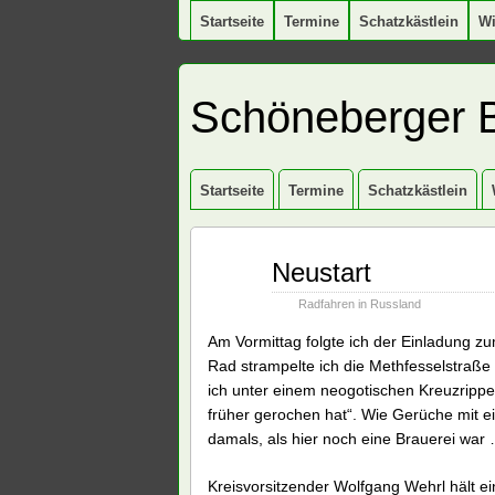
Startseite
Termine
Schatzkästlein
W
Schöneberger 
Startseite
Termine
Schatzkästlein
Jan.
Neustart
18
2009
Radfahren in Russland
Am Vormittag folgte ich der Einladung 
Rad strampelte ich die Methfesselstraße
ich unter einem neogotischen Kreuzrippe
früher gerochen hat“. Wie Gerüche mit 
damals, als hier noch eine Brauerei war 
Kreisvorsitzender Wolfgang Wehrl hält e