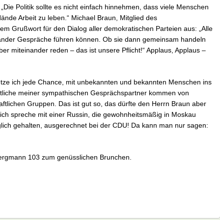
 „Die Politik sollte es nicht einfach hinnehmen, dass viele Menschen
Hände Arbeit zu leben.“ Michael Braun, Mitglied des
em Grußwort für den Dialog aller demokratischen Parteien aus: „Alle
ander Gespräche führen können. Ob sie dann gemeinsam handeln
ber miteinander reden – das ist unsere Pflicht!“ Applaus, Applaus –
tze ich jede Chance, mit unbekannten und bekannten Menschen ins
tliche meiner sympathischen Gesprächspartner kommen von
ftlichen Gruppen. Das ist gut so, das dürfte den Herrn Braun aber
ich spreche mit einer Russin, die gewohnheitsmäßig in Moskau
möglich gehalten, ausgerechnet bei der CDU! Da kann man nur sagen:
Bergmann 103 zum genüsslichen Brunchen.