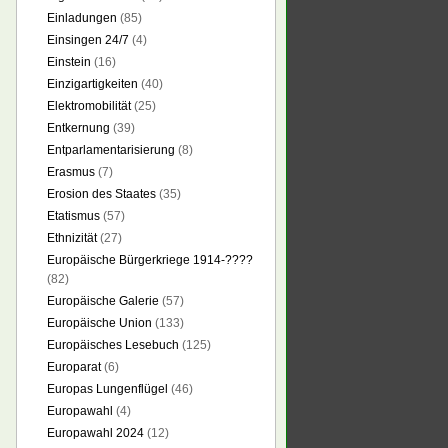
Einladungen
(85)
Einsingen 24/7
(4)
Einstein
(16)
Einzigartigkeiten
(40)
Elektromobilität
(25)
Entkernung
(39)
Entparlamentarisierung
(8)
Erasmus
(7)
Erosion des Staates
(35)
Etatismus
(57)
Ethnizität
(27)
Europäische Bürgerkriege 1914-????
(82)
Europäische Galerie
(57)
Europäische Union
(133)
Europäisches Lesebuch
(125)
Europarat
(6)
Europas Lungenflügel
(46)
Europawahl
(4)
Europawahl 2024
(12)