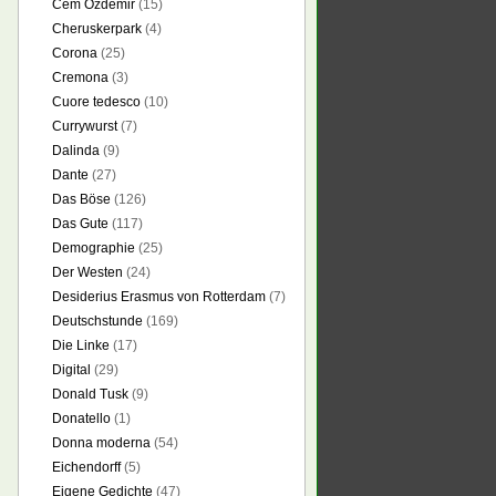
Cem Özdemir
(15)
Cheruskerpark
(4)
Corona
(25)
Cremona
(3)
Cuore tedesco
(10)
Currywurst
(7)
Dalinda
(9)
Dante
(27)
Das Böse
(126)
Das Gute
(117)
Demographie
(25)
Der Westen
(24)
Desiderius Erasmus von Rotterdam
(7)
Deutschstunde
(169)
Die Linke
(17)
Digital
(29)
Donald Tusk
(9)
Donatello
(1)
Donna moderna
(54)
Eichendorff
(5)
Eigene Gedichte
(47)