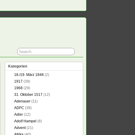
Kategorien
18./19. März 1848
(2)
1917
(39)
1968
(29)
31. Oktober 1517
(12)
Adenauer
(11)
ADFC
(39)
Adler
(12)
Adolf Hampel
(8)
Advent
(21)
Afrika
(40)