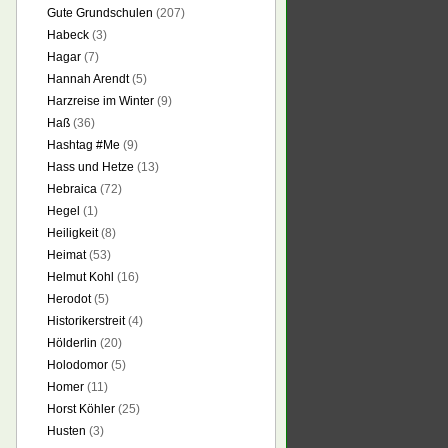
Gute Grundschulen
(207)
Habeck
(3)
Hagar
(7)
Hannah Arendt
(5)
Harzreise im Winter
(9)
Haß
(36)
Hashtag #Me
(9)
Hass und Hetze
(13)
Hebraica
(72)
Hegel
(1)
Heiligkeit
(8)
Heimat
(53)
Helmut Kohl
(16)
Herodot
(5)
Historikerstreit
(4)
Hölderlin
(20)
Holodomor
(5)
Homer
(11)
Horst Köhler
(25)
Husten
(3)