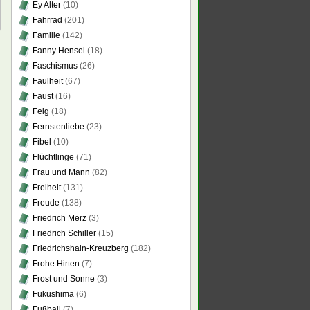
Ey Alter
(10)
Fahrrad
(201)
Familie
(142)
Fanny Hensel
(18)
Faschismus
(26)
Faulheit
(67)
Faust
(16)
Feig
(18)
Fernstenliebe
(23)
Fibel
(10)
Flüchtlinge
(71)
Frau und Mann
(82)
Freiheit
(131)
Freude
(138)
Friedrich Merz
(3)
Friedrich Schiller
(15)
Friedrichshain-Kreuzberg
(182)
Frohe Hirten
(7)
Frost und Sonne
(3)
Fukushima
(6)
Fußball
(7)