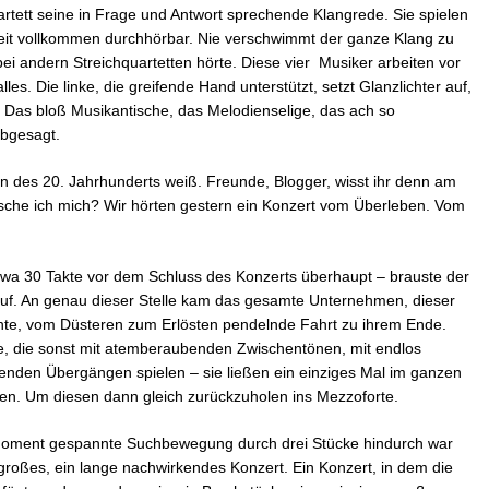
rtett seine in Frage und Antwort sprechende Klangrede. Sie spielen
rzeit vollkommen durchhörbar. Nie verschwimmt der ganze Klang zu
bei andern Streichquartetten hörte. Diese vier Musiker arbeiten vor
es. Die linke, die greifende Hand unterstützt, setzt Glanzlichter auf,
t. Das bloß Musikantische, das Melodienselige, das ach so
abgesagt.
en des 20. Jahrhunderts weiß. Freunde, Blogger, wisst ihr denn am
sche ich mich? Wir hörten gestern ein Konzert vom Überleben. Vom
 etwa 30 Takte vor dem Schluss des Konzerts überhaupt – brauste der
 auf. An genau dieser Stelle kam das gesamte Unternehmen, dieser
te, vom Düsteren zum Erlösten pendelnde Fahrt zu ihrem Ende.
ie, die sonst mit atemberaubenden Zwischentönen, mit endlos
fenden Übergängen spielen – sie ließen ein einziges Mal im ganzen
en. Um diesen dann gleich zurückzuholen ins Mezzoforte.
 Moment gespannte Suchbewegung durch drei Stücke hindurch war
 großes, ein lange nachwirkendes Konzert. Ein Konzert, in dem die