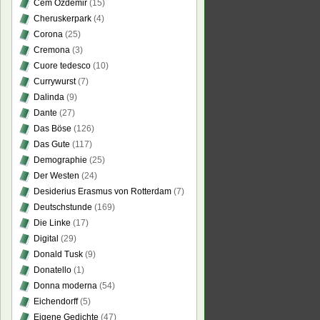
Cem Özdemir
(15)
Cheruskerpark
(4)
Corona
(25)
Cremona
(3)
Cuore tedesco
(10)
Currywurst
(7)
Dalinda
(9)
Dante
(27)
Das Böse
(126)
Das Gute
(117)
Demographie
(25)
Der Westen
(24)
Desiderius Erasmus von Rotterdam
(7)
Deutschstunde
(169)
Die Linke
(17)
Digital
(29)
Donald Tusk
(9)
Donatello
(1)
Donna moderna
(54)
Eichendorff
(5)
Eigene Gedichte
(47)