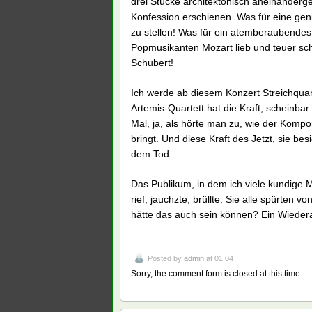
drei Stücke architektonisch aneinanderg
Konfession erschienen. Was für eine ge
zu stellen! Was für ein atemberaubende
Popmusikanten Mozart lieb und teuer sc
Schubert!
Ich werde ab diesem Konzert Streichquar
Artemis-Quartett hat die Kraft, scheinba
Mal, ja, als hörte man zu, wie der Kompon
bringt. Und diese Kraft des Jetzt, sie be
dem Tod.
Das Publikum, in dem ich viele kundige
rief, jauchzte, brüllte. Sie alle spürte
hätte das auch sein können? Ein Wiede
Posted by
admin
at 01:04
Sorry, the comment form is closed at this time.