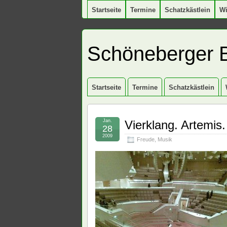
Startseite
Termine
Schatzkästlein
W
Schöneberger 
Startseite
Termine
Schatzkästlein
Jan.
Vierklang. Artemis
28
2009
Freude
,
Musik