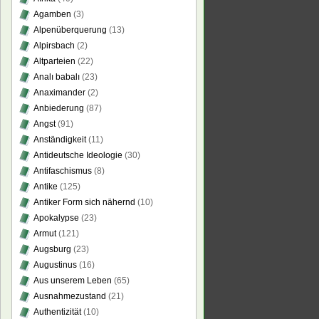
Agamben
(3)
Alpenüberquerung
(13)
Alpirsbach
(2)
Altparteien
(22)
Analı babalı
(23)
Anaximander
(2)
Anbiederung
(87)
Angst
(91)
Anständigkeit
(11)
Antideutsche Ideologie
(30)
Antifaschismus
(8)
Antike
(125)
Antiker Form sich nähernd
(10)
Apokalypse
(23)
Armut
(121)
Augsburg
(23)
Augustinus
(16)
Aus unserem Leben
(65)
Ausnahmezustand
(21)
Authentizität
(10)