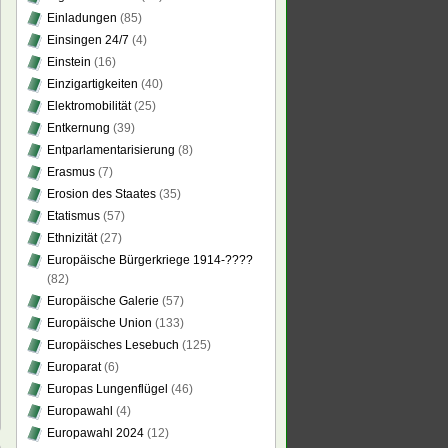
Einladungen
(85)
Einsingen 24/7
(4)
Einstein
(16)
Einzigartigkeiten
(40)
Elektromobilität
(25)
Entkernung
(39)
Entparlamentarisierung
(8)
Erasmus
(7)
Erosion des Staates
(35)
Etatismus
(57)
Ethnizität
(27)
Europäische Bürgerkriege 1914-????
(82)
Europäische Galerie
(57)
Europäische Union
(133)
Europäisches Lesebuch
(125)
Europarat
(6)
Europas Lungenflügel
(46)
Europawahl
(4)
Europawahl 2024
(12)