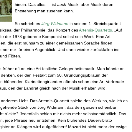
hinein. Das alles — ist
auch
Musik, aber Musik deren
Entstehung man zusehen kann.
So schrieb es
Jörg Widmann
in seinem 1. Streichquartett
siksaal der Philharmonie das Konzert des
Artemis-Quartetts.
„Auf
te der 1973 geborene Komponist selbst sein Werk. Eine Art
en, die erst mühsam zu einer gemeinsamen Sprache finden
mer nur für einen Augenblick. Und dann wieder zurückfallen ins
 und Flöten.
h früher oft an eine Art festliche Gelegenheitsmusik. Man könnte an
 denken, der den Festakt zum 50. Gründungsjubiläum der
n blühenden Klarinettengirlanden oftmals schon eine Art Vorfreude
s, den der Landrat gleich nach der Musik erhalten wird.
z anderem Licht. Das Artemis-Quartett spielte des Werk so, wie ich es
usgehende Stück von Jörg Widmann, das den ganzen scheinbar
t rückte? Jedenfalls schien mir nichts mehr selbstverständlich. Das
Ton, jede Phrase neu entstehen. Kein blühendes Dauervibrato
ister an Klängen wird aufgefächert! Mozart ist nicht mehr der ewige