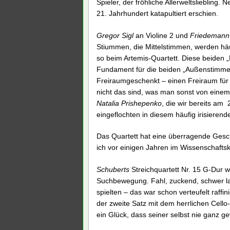
Spieler, der fröhliche Allerweltsliebling. 
21. Jahrhundert katapultiert erschien.
Gregor Sigl
an Violine 2 und
Friedemann
Stiummen, die Mittelstimmen, werden häuf
so beim Artemis-Quartett. Diese beiden „
Fundament für die beiden „Außenstimmen“
Freiraumgeschenkt – einen Freiraum für
nicht das sind, was man sonst von eine
Natalia Prishepenko
, die wir bereits am
eingeflochten in diesem häufig irisierend
Das Quartett hat eine überragende Geschl
ich vor einigen Jahren im Wissenschaftsk
Schuberts
Streichquartett Nr. 15 G-Dur w
Suchbewegung. Fahl, zuckend, schwer la
spielten – das war schon verteufelt raffi
der zweite Satz mit dem herrlichen Cello
ein Glück, dass seiner selbst nie ganz gew