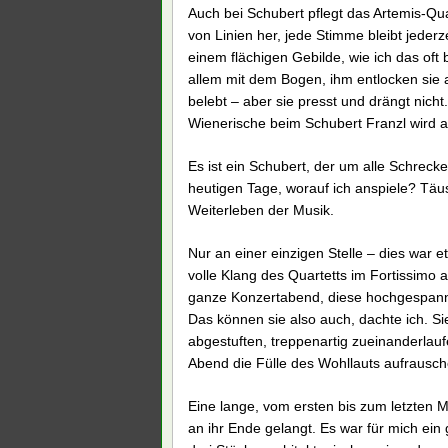
Auch bei Schubert pflegt das Artemis-Qua
von Linien her, jede Stimme bleibt jede
einem flächigen Gebilde, wie ich das oft 
allem mit dem Bogen, ihm entlocken sie all
belebt – aber sie presst und drängt nich
Wienerische beim Schubert Franzl wird 
Es ist ein Schubert, der um alle Schreck
heutigen Tage, worauf ich anspiele? Täu
Weiterleben der Musik.
Nur an einer einzigen Stelle – dies war
volle Klang des Quartetts im Fortissimo
ganze Konzertabend, diese hochgespann
Das können sie also auch, dachte ich. S
abgestuften, treppenartig zueinanderlau
Abend die Fülle des Wohllauts aufrausch
Eine lange, vom ersten bis zum letzten
an ihr Ende gelangt. Es war für mich ein