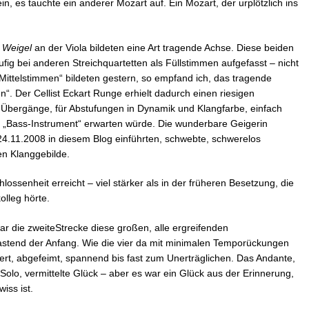
Nein, es tauchte ein anderer Mozart auf. Ein Mozart, der urplötzlich ins
 Weigel
an der Viola bildeten eine Art tragende Achse. Diese beiden
ig bei anderen Streichquartetten als Füllstimmen aufgefasst – nicht
Mittelstimmen“ bildeten gestern, so empfand ich, das tragende
. Der Cellist Eckart Runge erhielt dadurch einen riesigen
 Übergänge, für Abstufungen in Dynamik und Klangfarbe, einfach
m „Bass-Instrument“ erwarten würde. Die wunderbare Geigerin
 24.11.2008 in diesem Blog einführten, schwebte, schwerelos
en Klanggebilde.
ossenheit erreicht – viel stärker als in der früheren Besetzung, die
olleg hörte.
ar die zweiteStrecke diese großen, alle ergreifenden
stend der Anfang. Wie die vier da mit minimalen Temporückungen
niert, abgefeimt, spannend bis fast zum Unerträglichen. Das Andante,
-Solo, vermittelte Glück – aber es war ein Glück aus der Erinnerung,
iss ist.