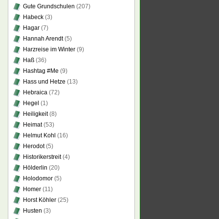
Gute Grundschulen
(207)
Habeck
(3)
Hagar
(7)
Hannah Arendt
(5)
Harzreise im Winter
(9)
Haß
(36)
Hashtag #Me
(9)
Hass und Hetze
(13)
Hebraica
(72)
Hegel
(1)
Heiligkeit
(8)
Heimat
(53)
Helmut Kohl
(16)
Herodot
(5)
Historikerstreit
(4)
Hölderlin
(20)
Holodomor
(5)
Homer
(11)
Horst Köhler
(25)
Husten
(3)