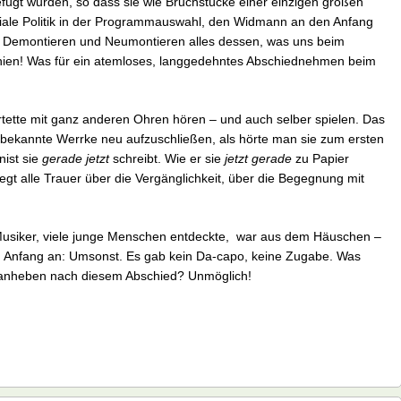
efügt wurden, so dass sie wie Bruchstücke einer einzigen großen
niale Politik in der Programmauswahl, den Widmann an den Anfang
s Demontieren und Neumontieren alles dessen, was uns beim
hien! Was für ein atemloses, langgedehntes Abschiednehmen beim
tette mit ganz anderen Ohren hören – und auch selber spielen. Das
r bekannte Werrke neu aufzuschließen, als hörte man sie zum ersten
ist sie
gerade jetzt
schreibt. Wie er sie
jetzt gerade
zu Papier
siegt alle Trauer über die Vergänglichkeit, über die Begegnung mit
 Musiker, viele junge Menschen entdeckte, war aus dem Häuschen –
n von Anfang an: Umsonst. Es gab kein Da-capo, keine Zugabe. Was
ranheben nach diesem Abschied? Unmöglich!