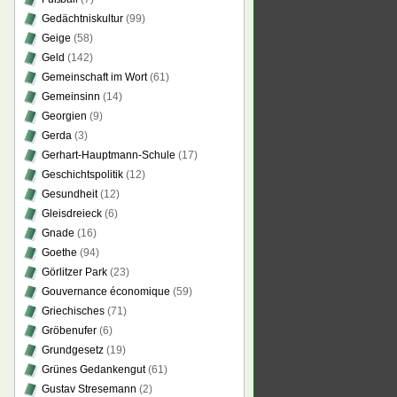
Gedächtniskultur
(99)
Geige
(58)
Geld
(142)
Gemeinschaft im Wort
(61)
Gemeinsinn
(14)
Georgien
(9)
Gerda
(3)
Gerhart-Hauptmann-Schule
(17)
Geschichtspolitik
(12)
Gesundheit
(12)
Gleisdreieck
(6)
Gnade
(16)
Goethe
(94)
Görlitzer Park
(23)
Gouvernance économique
(59)
Griechisches
(71)
Gröbenufer
(6)
Grundgesetz
(19)
Grünes Gedankengut
(61)
Gustav Stresemann
(2)