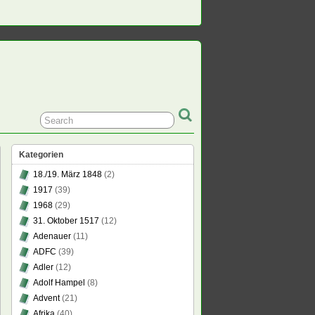
Kategorien
18./19. März 1848
(2)
1917
(39)
1968
(29)
31. Oktober 1517
(12)
Adenauer
(11)
ADFC
(39)
Adler
(12)
Adolf Hampel
(8)
Advent
(21)
Afrika
(40)