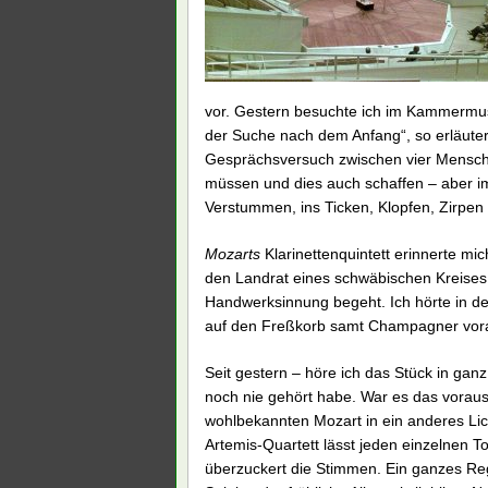
vor. Gestern besuchte ich im Kammermu
der Suche nach dem Anfang“, so erläuter
Gesprächsversuch zwischen vier Mensch
müssen und dies auch schaffen – aber im
Verstummen, ins Ticken, Klopfen, Zirpen
Mozarts
Klarinettenquintett erinnerte mic
den Landrat eines schwäbischen Kreises
Handwerksinnung begeht. Ich hörte in de
auf den Freßkorb samt Champagner vorau
Seit gestern – höre ich das Stück in gan
noch nie gehört habe. War es das vora
wohlbekannten Mozart in ein anderes Lich
Artemis-Quartett lässt jeden einzelnen 
überzuckert die Stimmen. Ein ganzes Reg