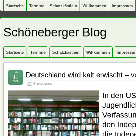
Startseite
Termine
Schatzkästlein
Willkommen
Impressum
Schöneberger Blog
Startseite
Termine
Schatzkästlein
Willkommen
Impressu
Feb.
Deutschland wird kalt erwischt – 
11
2009
Grundgesetz
In den US
Jugendlic
Verfassun
den Indep
die Indep