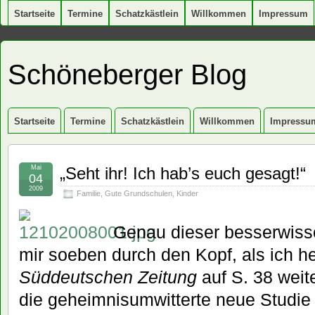
Startseite
Termine
Schatzkästlein
Willkommen
Impressum
Schöneberger Blog
Startseite
Termine
Schatzkästlein
Willkommen
Impressu
Mai
„Seht ihr! Ich hab’s euch gesagt!“
04
2009
Familie
,
Gute Grundschulen
,
Kinder
Genau dieser besserwiss
mir soeben durch den Kopf, als ich he
Süddeutschen Zeitung
auf S. 38 weit
die geheimnisumwitterte neue Studie