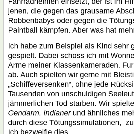
Fahrradhelmen einsetzt, der ist im Hi
jenen, die gegen das grausame Absc
Robbenbabys oder gegen die Tötungs
Paintball kämpfen. Aber was hat meh
Ich habe zum Beispiel als Kind sehr g
gespielt. Dabei schoss ich mit Wonne
Arme meiner Klassenkameraden. Furc
ab. Auch spielten wir gerne mit Bleist
„Schiffeversenken“, ohne jede Rücks
Tausenden von unschuldigen Seeleute
jämmerlichen Tod starben. Wir spielt
Gendarm, Indianer
und ähnliches meh
durch diese Tötungssimulationen, z
Ich bezweifle dies.