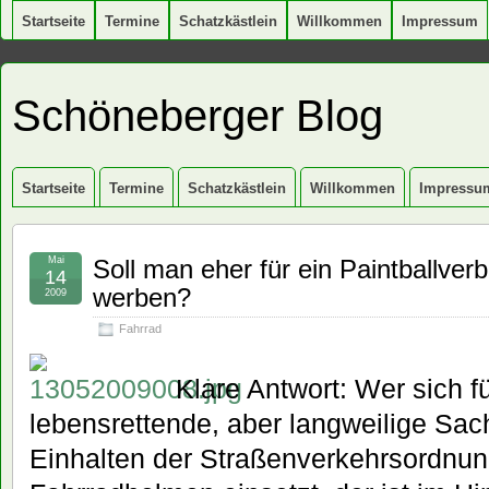
Startseite
Termine
Schatzkästlein
Willkommen
Impressum
Schöneberger Blog
Startseite
Termine
Schatzkästlein
Willkommen
Impressu
Mai
Soll man eher für ein Paintballver
14
werben?
2009
Fahrrad
Klare Antwort: Wer sich f
lebensrettende, aber langweilige Sa
Einhalten der Straßenverkehrsordnun