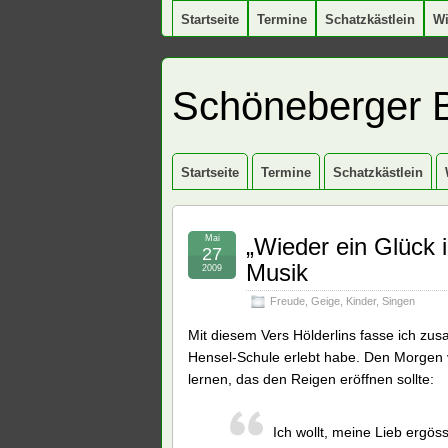
Startseite
Termine
Schatzkästlein
W
Schöneberger 
Startseite
Termine
Schatzkästlein
Mai
„Wieder ein Glück 
27
Musik
2009
Freude
,
Geige
,
Kinder
,
Singen
Mit diesem Vers Hölderlins fasse ich zu
Hensel-Schule erlebt habe. Den Morgen 
lernen, das den Reigen eröffnen sollte:
Ich wollt, meine Lieb ergöss