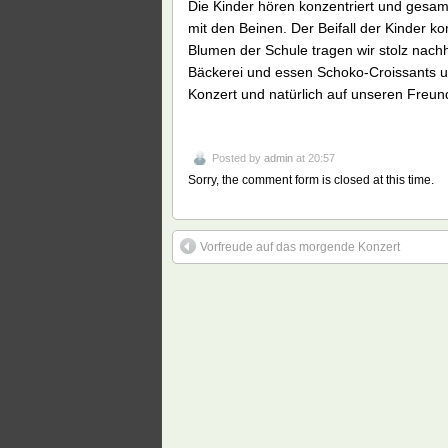
Die Kinder hören konzentriert und gesa
mit den Beinen. Der Beifall der Kinder k
Blumen der Schule tragen wir stolz nach
Bäckerei und essen Schoko-Croissants un
Konzert und natürlich auf unseren Freun
Posted by
admin
at 20:57
Sorry, the comment form is closed at this time.
Vorfreude auf das morgende Konzert