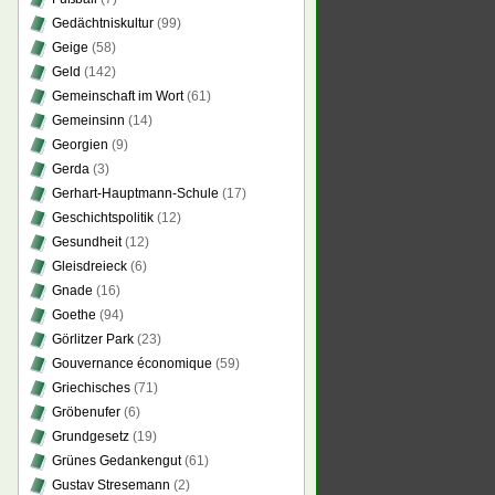
Gedächtniskultur
(99)
Geige
(58)
Geld
(142)
Gemeinschaft im Wort
(61)
Gemeinsinn
(14)
Georgien
(9)
Gerda
(3)
Gerhart-Hauptmann-Schule
(17)
Geschichtspolitik
(12)
Gesundheit
(12)
Gleisdreieck
(6)
Gnade
(16)
Goethe
(94)
Görlitzer Park
(23)
Gouvernance économique
(59)
Griechisches
(71)
Gröbenufer
(6)
Grundgesetz
(19)
Grünes Gedankengut
(61)
Gustav Stresemann
(2)