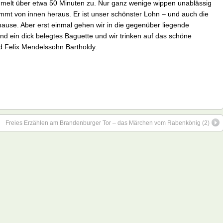
mmelt über etwa 50 Minuten zu. Nur ganz wenige wippen unablässig
ommt von innen heraus. Er ist unser schönster Lohn – und auch die
hause. Aber erst einmal gehen wir in die gegenüber liegende
d ein dick belegtes Baguette und wir trinken auf das schöne
d Felix Mendelssohn Bartholdy.
Freies Erzählen am Brandenburger Tor – das Märchen vom Rabenkönig (2)