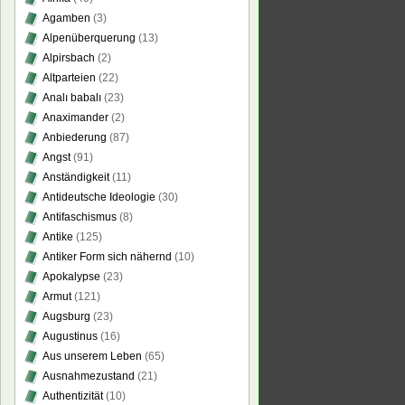
Agamben
(3)
Alpenüberquerung
(13)
Alpirsbach
(2)
Altparteien
(22)
Analı babalı
(23)
Anaximander
(2)
Anbiederung
(87)
Angst
(91)
Anständigkeit
(11)
Antideutsche Ideologie
(30)
Antifaschismus
(8)
Antike
(125)
Antiker Form sich nähernd
(10)
Apokalypse
(23)
Armut
(121)
Augsburg
(23)
Augustinus
(16)
Aus unserem Leben
(65)
Ausnahmezustand
(21)
Authentizität
(10)