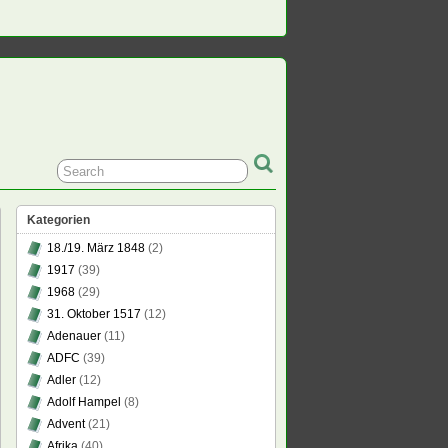
Kategorien
18./19. März 1848
(2)
1917
(39)
1968
(29)
31. Oktober 1517
(12)
Adenauer
(11)
ADFC
(39)
Adler
(12)
Adolf Hampel
(8)
Advent
(21)
Afrika
(40)