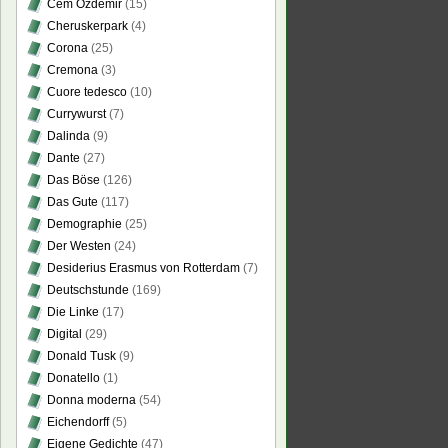
Cem Özdemir
(15)
Cheruskerpark
(4)
Corona
(25)
Cremona
(3)
Cuore tedesco
(10)
Currywurst
(7)
Dalinda
(9)
Dante
(27)
Das Böse
(126)
Das Gute
(117)
Demographie
(25)
Der Westen
(24)
Desiderius Erasmus von Rotterdam
(7)
Deutschstunde
(169)
Die Linke
(17)
Digital
(29)
Donald Tusk
(9)
Donatello
(1)
Donna moderna
(54)
Eichendorff
(5)
Eigene Gedichte
(47)