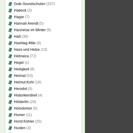
Gute Grundschulen
(207)
Habeck
(3)
Hagar
(7)
Hannah Arendt
(5)
Harzreise im Winter
(9)
Haß
(36)
Hashtag #Me
(9)
Hass und Hetze
(13)
Hebraica
(72)
Hegel
(1)
Heiligkeit
(8)
Heimat
(53)
Helmut Kohl
(16)
Herodot
(5)
Historikerstreit
(4)
Hölderlin
(20)
Holodomor
(5)
Homer
(11)
Horst Köhler
(25)
Husten
(3)