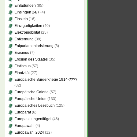
Einladungen
(85)
Einsingen 24/7
(4)
Einstein
(16)
Einzigartigkeiten
(40)
Elektromobilität
(25)
Entkernung
(39)
Entparlamentarisierung
(8)
Erasmus
(7)
Erosion des Staates
(35)
Etatismus
(57)
Ethnizität
(27)
Europäische Bürgerkriege 1914-????
(82)
Europäische Galerie
(57)
Europäische Union
(133)
Europäisches Lesebuch
(125)
Europarat
(6)
Europas Lungenflügel
(46)
Europawahl
(4)
Europawahl 2024
(12)