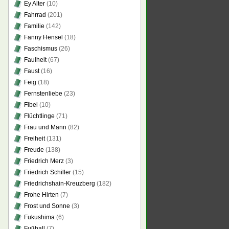
Ey Alter
(10)
Fahrrad
(201)
Familie
(142)
Fanny Hensel
(18)
Faschismus
(26)
Faulheit
(67)
Faust
(16)
Feig
(18)
Fernstenliebe
(23)
Fibel
(10)
Flüchtlinge
(71)
Frau und Mann
(82)
Freiheit
(131)
Freude
(138)
Friedrich Merz
(3)
Friedrich Schiller
(15)
Friedrichshain-Kreuzberg
(182)
Frohe Hirten
(7)
Frost und Sonne
(3)
Fukushima
(6)
Fußball
(7)