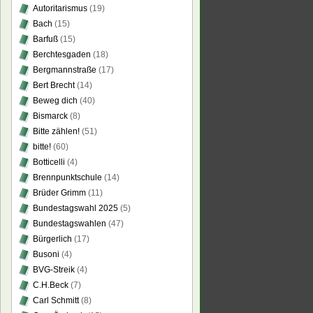
Autoritarismus
(19)
Bach
(15)
Barfuß
(15)
Berchtesgaden
(18)
Bergmannstraße
(17)
Bert Brecht
(14)
Beweg dich
(40)
Bismarck
(8)
Bitte zählen!
(51)
bitte!
(60)
Botticelli
(4)
Brennpunktschule
(14)
Brüder Grimm
(11)
Bundestagswahl 2025
(5)
Bundestagswahlen
(47)
Bürgerlich
(17)
Busoni
(4)
BVG-Streik
(4)
C.H.Beck
(7)
Carl Schmitt
(8)