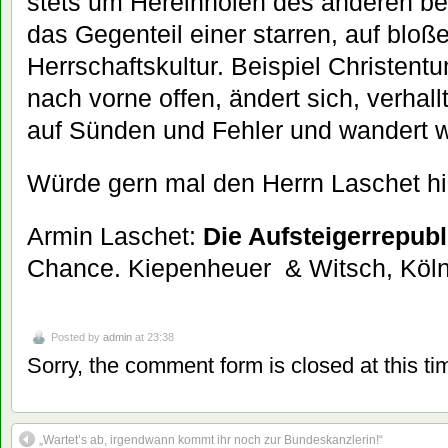
stets um Hereinholen des anderen bemü
das Gegenteil einer starren, auf blo
Herrschaftskultur. Beispiel Christentu
nach vorne offen, ändert sich, verhallt,
auf Sünden und Fehler und wandert w
Würde gern mal den Herrn Laschet hi
Armin Laschet:
Die Aufsteigerrepubl
Chance. Kiepenheuer & Witsch, Köl
Posted by
admin
at 23:38
Sorry, the comment form is closed at this ti
„Wartet’s ab, irgendwann kommt ihr noch zur Bundeskanzlerin!“