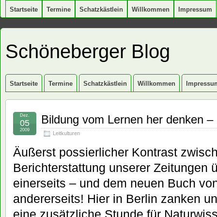
Startseite
Termine
Schatzkästlein
Willkommen
Impressum
Schöneberger Blog
Startseite
Termine
Schatzkästlein
Willkommen
Impressu
Dez.
Bildung vom Lernen her denken – n
05
2009
Leitkulturen
Äußerst possierlicher Kontrast zwisc
Berichterstattung unserer Zeitungen ü
einerseits – und dem neuen Buch vo
andererseits! Hier in Berlin zanken u
eine zusätzliche Stunde für Naturwis