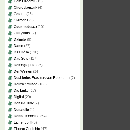
Cem Özdemir
(15)
Cheruskerpark
(4)
Corona
(25)
Cremona
(3)
Cuore tedesco
(10)
Currywurst
(7)
Dalinda
(9)
Dante
(27)
Das Böse
(126)
Das Gute
(117)
Demographie
(25)
Der Westen
(24)
Desiderius Erasmus von Rotterdam
(7)
Deutschstunde
(169)
Die Linke
(17)
Digital
(29)
Donald Tusk
(9)
Donatello
(1)
Donna moderna
(54)
Eichendorff
(5)
Eigene Gedichte
(47)