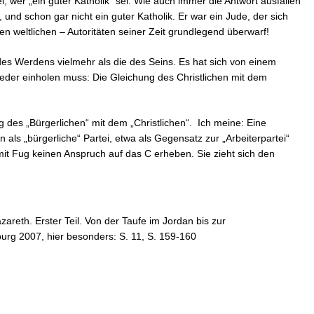
, wer „ein guter Katholik“ sei. Wie auch immer die Antwort ausfallen
, und schon gar nicht ein guter Katholik. Er war ein Jude, der sich
en weltlichen – Autoritäten seiner Zeit grundlegend überwarf!
des Werdens vielmehr als die des Seins. Es hat sich von einem
eder einholen muss: Die Gleichung des Christlichen mit dem
g des „Bürgerlichen“ mit dem „Christlichen“. Ich meine: Eine
en als „bürgerliche“ Partei, etwa als Gegensatz zur „Arbeiterpartei“
 mit Fug keinen Anspruch auf das C erheben. Sie zieht sich den
areth. Erster Teil. Von der Taufe im Jordan bis zur
burg 2007, hier besonders: S. 11, S. 159-160