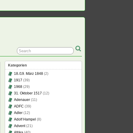
Kategorien
18./19. März 1848
(2)
1917
(39)
1968
(29)
31. Oktober 1517
(12)
Adenauer
(11)
ADFC
(39)
Adler
(12)
Adolf Hampel
(8)
Advent
(21)
Afrika
(40)