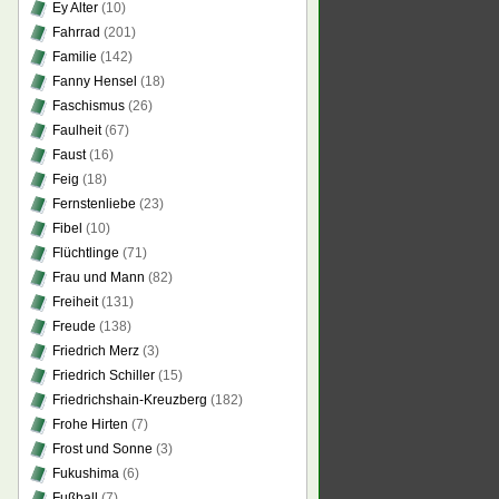
Ey Alter
(10)
Fahrrad
(201)
Familie
(142)
Fanny Hensel
(18)
Faschismus
(26)
Faulheit
(67)
Faust
(16)
Feig
(18)
Fernstenliebe
(23)
Fibel
(10)
Flüchtlinge
(71)
Frau und Mann
(82)
Freiheit
(131)
Freude
(138)
Friedrich Merz
(3)
Friedrich Schiller
(15)
Friedrichshain-Kreuzberg
(182)
Frohe Hirten
(7)
Frost und Sonne
(3)
Fukushima
(6)
Fußball
(7)