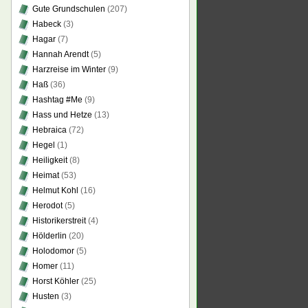
Gute Grundschulen
(207)
Habeck
(3)
Hagar
(7)
Hannah Arendt
(5)
Harzreise im Winter
(9)
Haß
(36)
Hashtag #Me
(9)
Hass und Hetze
(13)
Hebraica
(72)
Hegel
(1)
Heiligkeit
(8)
Heimat
(53)
Helmut Kohl
(16)
Herodot
(5)
Historikerstreit
(4)
Hölderlin
(20)
Holodomor
(5)
Homer
(11)
Horst Köhler
(25)
Husten
(3)