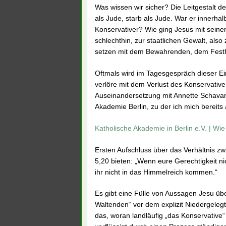
Was wissen wir sicher? Die Leitgestalt d
als Jude, starb als Jude. War er innerhal
Konservativer? Wie ging Jesus mit seinen
schlechthin, zur staatlichen Gewalt, als
setzen mit dem Bewahrenden, dem Festh
Oftmals wird im Tagesgespräch dieser E
verlöre mit dem Verlust des Konservativ
Auseinandersetzung mit Annette Schava
Akademie Berlin, zu der ich mich bereit
Katholische Akademie in Berlin e.V. | Wie 
Ersten Aufschluss über das Verhältnis z
5,20 bieten: „Wenn eure Gerechtigkeit nic
ihr nicht in das Himmelreich kommen.“
Es gibt eine Fülle von Aussagen Jesu ü
Waltenden“ vor dem explizit Niedergelegte
das, woran landläufig „das Konservative