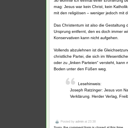
So wohnte ich einmal einer Erörterung bei
mag: Jesus war kein Christ, kein Katholik
mit den religiösen – weniger jedoch mit d
Das Christentum ist also die Gestaltung 
Ursprung entfernt, den es doch immer wi
Konservativen kann nicht aufgehen.
Vollends abzulehnen ist die Gleichsetzun
christliche Partei, die sich im Wesentlich
oder zu „linken Parteien“ versteht, kann
Boden unter den Füßen weg.
Lesehinweis:
Joseph Ratzinger: Jesus von Naz
Verklärung. Herder Verlag, Frei
Posted by
admin
at 23:38
Sorry, the comment form is closed at this time.