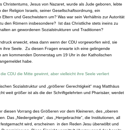
es Christentums, Jesus von Nazaret, wurde als Jude geboren, lebte
b der Religion Israels, seiner Gesellschaftsordnung, ein
 Eltern und Geschwistern um? Was war sein Verhältnis zur Autorität
o zu den Römern insbesondere? Ist das Christliche stets ineins zu
alten an gewordenen Sozialstrukturen und Traditionen?
indruck erweckt, etwa dann wenn der CDU vorgeworfen wird, sie
en ihre Seele. Zu diesen Fragen erwarte ich eine gelingende
n am kommenden Donnerstag um 19 Uhr in der Katholischen
s angemeldet habe.
die CDU die Mitte gewinnt, aber vielleicht ihre Seele verliert
wischen Sozialstruktur und „größerer Gerechtigkeit“ mag Matthäus
ht weit größer ist als die der Schriftgelehrten und Pharisäer, werdet
ber diesen Vorrang des Größeren vor dem Kleineren, des „oberen
n. Das „Niedergelegte“, das „Hergebrachte“, die Institutionen, all
“ festgemacht wird, erscheinen in den Reden Jesu überwölbt und