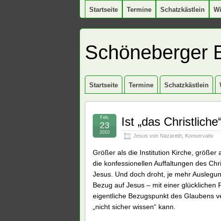
Startseite
Termine
Schatzkästlein
W
Schöneberger 
Startseite
Termine
Schatzkästlein
Feb.
Ist „das Christlich
23
2010
Jesus von Nazareth
,
Konservativ
Größer als die Institution Kirche, größer
die konfessionellen Auffaltungen des Ch
Jesus. Und doch droht, je mehr Auslegung
Bezug auf Jesus – mit einer glücklichen 
eigentliche Bezugspunkt des Glaubens v
„nicht sicher wissen“ kann.