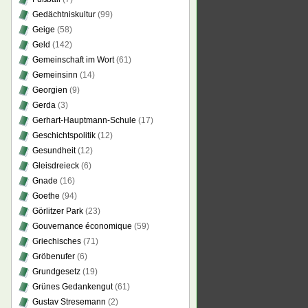
Gedächtniskultur
(99)
Geige
(58)
Geld
(142)
Gemeinschaft im Wort
(61)
Gemeinsinn
(14)
Georgien
(9)
Gerda
(3)
Gerhart-Hauptmann-Schule
(17)
Geschichtspolitik
(12)
Gesundheit
(12)
Gleisdreieck
(6)
Gnade
(16)
Goethe
(94)
Görlitzer Park
(23)
Gouvernance économique
(59)
Griechisches
(71)
Gröbenufer
(6)
Grundgesetz
(19)
Grünes Gedankengut
(61)
Gustav Stresemann
(2)