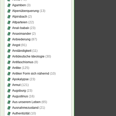
Agamben
(3)
Alpenüberquerung
(13)
Alpirsbach
(2)
Altparteien
(22)
Analı babalı
(23)
Anaximander
(2)
Anbiederung
(87)
Angst
(91)
Anständigkeit
(11)
Antideutsche Ideologie
(30)
Antifaschismus
(8)
Antike
(125)
Antiker Form sich nähernd
(10)
Apokalypse
(23)
Armut
(121)
Augsburg
(23)
Augustinus
(16)
Aus unserem Leben
(65)
Ausnahmezustand
(21)
Authentizität
(10)