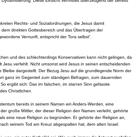
r Dynamisierung. Diese Einsicht vermittelt überzeugend der bereits
kreten Rechts- und Sozialordnungen, die Jesus damit
s dem direkten Gottesbereich und das Übertragen der
wordene Vernunft, entspricht der Tora selbst“.
ichen und des schlechterdings Konservativen kann nicht gelingen, da
t Jesu verfehlt. Nicht umsonst wird Jesus in seinen entscheidenden
e Bleibe dargestellt. Der Bezug Jesu auf die grundlegende Norm der
ührt ganz im Gegenteil zum ständigen Befragen, zum dauernden
So ergibt sich: Das im falschen, im starren Sinn gefasste
des Christlichen.
ristentum bereits in seinem Namen ein Anders-Werden, eine
er große Mittler, der dieser Religion den Namen verleiht, gehörte
re als eine neue Religion zu begründen. Er gehörte der Religion an,
 nach seinem Tod am Kreuz abgespalten hat, dem alten Israel.