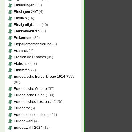
Einladungen
(85)
Einsingen 24/7
(4)
Einstein
(16)
Einzigartigkeiten
(40)
Elektromobilität
(25)
Entkernung
(39)
Entparlamentarisierung
(8)
Erasmus
(7)
Erosion des Staates
(35)
Etatismus
(57)
Ethnizität
(27)
Europäische Bürgerkriege 1914-????
(82)
Europäische Galerie
(57)
Europäische Union
(133)
Europäisches Lesebuch
(125)
Europarat
(6)
Europas Lungenflügel
(46)
Europawahl
(4)
Europawahl 2024
(12)