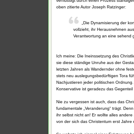
verflüssigt durch einen Prozess ständige
oben zitierte Autor Joseph Ratzinger:
„Die Dynamisierung der kon
vollzieht, ihr Herausnehmen au
Verantwortung an eine sehend ge
Ich meine: Die Ineinssetzung des Christl
sie diese ständige Unruhe aus der Gestal
letzten Jahren als Wandernder ohne fest
stets neu auslegungsbedürftigen Tora f
Nachjustieren jeder politischen Ordnung. 
Konservative ist geradezu das Gegenteil 
Nie zu vergessen ist auch, dass das Ch
fundamentale „Veranderung“ trägt. Denn d
ihr selbst nicht an! Er wollte alles ande
von der sich das Christentum erst Jahre