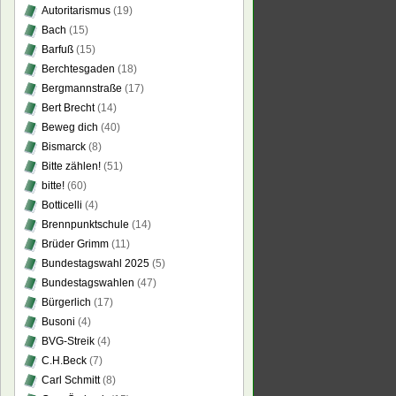
Autoritarismus
(19)
Bach
(15)
Barfuß
(15)
Berchtesgaden
(18)
Bergmannstraße
(17)
Bert Brecht
(14)
Beweg dich
(40)
Bismarck
(8)
Bitte zählen!
(51)
bitte!
(60)
Botticelli
(4)
Brennpunktschule
(14)
Brüder Grimm
(11)
Bundestagswahl 2025
(5)
Bundestagswahlen
(47)
Bürgerlich
(17)
Busoni
(4)
BVG-Streik
(4)
C.H.Beck
(7)
Carl Schmitt
(8)