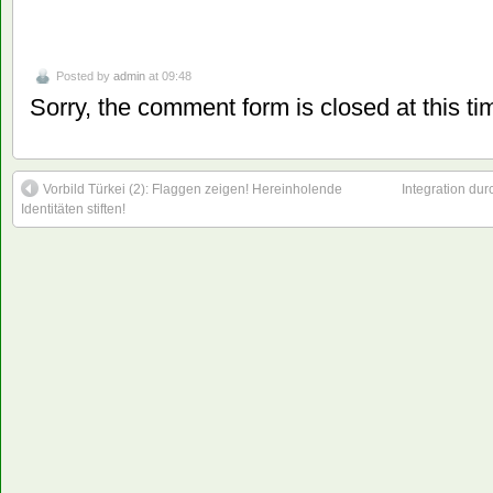
Posted by
admin
at 09:48
Sorry, the comment form is closed at this ti
Vorbild Türkei (2): Flaggen zeigen! Hereinholende
Integration dur
Identitäten stiften!