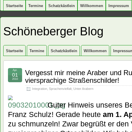
Startseite
Termine
Schatzkästlein
Willkommen
Impressum
Schöneberger Blog
Startseite
Termine
Schatzkästlein
Willkommen
Impressu
Apr.
Vergesst mir meine Araber und Rus
01
viersprachige Straßenschilder!
2010
Integration
,
Sprachenvielfalt
,
Unter Arabern
Guter Hinweis unseres Be
Franz Schulz! Gerade heute
am 1. Ap
zu schmunzeln! Zwar begrüßt er den 