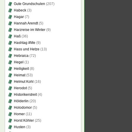
Gute Grundschulen
(207)
Habeck
(3)
Hagar
(7)
Hannah Arendt
(5)
Harzreise im Winter
(9)
Haß
(36)
Hashtag #Me
(9)
Hass und Hetze
(13)
Hebraica
(72)
Hegel
(1)
Heiligkeit
(8)
Heimat
(53)
Helmut Kohl
(16)
Herodot
(5)
Historikerstreit
(4)
Hölderlin
(20)
Holodomor
(5)
Homer
(11)
Horst Köhler
(25)
Husten
(3)