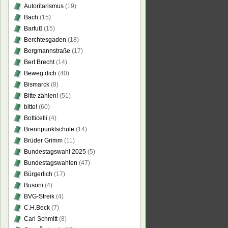
Autoritarismus
(19)
Bach
(15)
Barfuß
(15)
Berchtesgaden
(18)
Bergmannstraße
(17)
Bert Brecht
(14)
Beweg dich
(40)
Bismarck
(8)
Bitte zählen!
(51)
bitte!
(60)
Botticelli
(4)
Brennpunktschule
(14)
Brüder Grimm
(11)
Bundestagswahl 2025
(5)
Bundestagswahlen
(47)
Bürgerlich
(17)
Busoni
(4)
BVG-Streik
(4)
C.H.Beck
(7)
Carl Schmitt
(8)