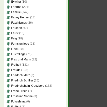
Ey Alter
(10)
Fahrrad
(201)
Familie
(142)
Fanny Hensel
(18)
Faschismus
(26)
Faulheit
(67)
Faust
(16)
Feig
(18)
Fernstenliebe
(23)
Fibel
(10)
Flüchtlinge
(71)
Frau und Mann
(82)
Freiheit
(131)
Freude
(138)
Friedrich Merz
(3)
Friedrich Schiller
(15)
Friedrichshain-Kreuzberg
(182)
Frohe Hirten
(7)
Frost und Sonne
(3)
Fukushima
(6)
Fußball
(7)