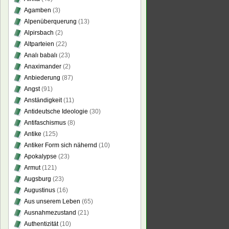
Agamben
(3)
Alpenüberquerung
(13)
Alpirsbach
(2)
Altparteien
(22)
Analı babalı
(23)
Anaximander
(2)
Anbiederung
(87)
Angst
(91)
Anständigkeit
(11)
Antideutsche Ideologie
(30)
Antifaschismus
(8)
Antike
(125)
Antiker Form sich nähernd
(10)
Apokalypse
(23)
Armut
(121)
Augsburg
(23)
Augustinus
(16)
Aus unserem Leben
(65)
Ausnahmezustand
(21)
Authentizität
(10)