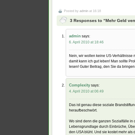
Posted by
admin
at 16:18
3 Responses to “Mehr Geld ver
admin
says:
6. April 2010 at 18:46
Nein, wir wollen keine US-Verhältnisse 
damit kann ich gut leben! Man sollte Pr
lesen! Guter Beitrag, den Sie da bringen
Complexity
says:
4. April 2010 at 06:49
Das ist genau diese soziale Brandstiftu
heraufbeschwört.
Wo sind denn die ganzen Sozialfälle in d
Lebensgrundlage durch Einbrüche, Überfä
den USA blüht. Und sie kostet mehr als d