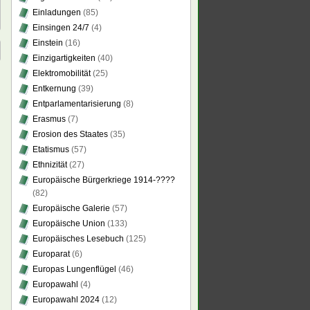
Einladungen
(85)
Einsingen 24/7
(4)
Einstein
(16)
Einzigartigkeiten
(40)
Elektromobilität
(25)
Entkernung
(39)
Entparlamentarisierung
(8)
Erasmus
(7)
Erosion des Staates
(35)
Etatismus
(57)
Ethnizität
(27)
Europäische Bürgerkriege 1914-????
(82)
Europäische Galerie
(57)
Europäische Union
(133)
Europäisches Lesebuch
(125)
Europarat
(6)
Europas Lungenflügel
(46)
Europawahl
(4)
Europawahl 2024
(12)