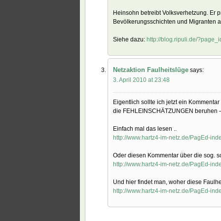
Heinsohn betreibt Volksverhetzung. Er 
Bevölkerungsschichten und Migranten au
Siehe dazu:
http://blog.ripuli.de/?page_
Netzaktion Faulheitslüge
says:
3. April 2010 at 23:48
Eigentlich sollte ich jetzt ein Kommenta
die FEHLEINSCHÄTZUNGEN beruhen –
Einfach mal das lesen ..
http://www.hartz4-im-netz.de/PagEd-ind
Oder diesen Kommentar über die sog. s
http://www.hartz4-im-netz.de/PagEd-ind
Und hier findet man, woher diese Faul
http://www.hartz4-im-netz.de/PagEd-ind