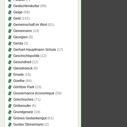
Gedächtniskultur
(99)
Geige
(58)
Geld
(142)
Gemeinschaft im Wort
(61)
Gemeinsinn
(14)
Georgien
(9)
Gerda
(3)
Gerhart-Hauptmann-Schule
(17)
Geschichtspolitik
(12)
Gesundheit
(12)
Gleisdreieck
(6)
Gnade
(16)
Goethe
(94)
Görlitzer Park
(23)
Gouvernance économique
(59)
Griechisches
(71)
Gröbenufer
(6)
Grundgesetz
(19)
Grünes Gedankengut
(61)
Gustav Stresemann
(2)