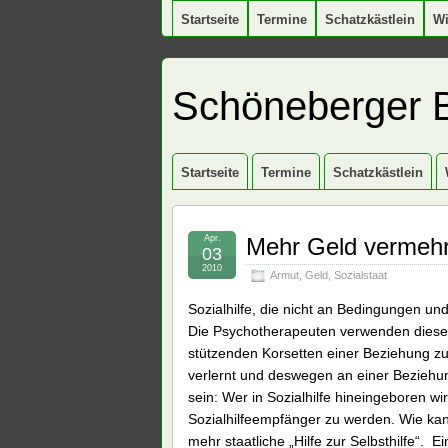
Startseite
Termine
Schatzkästlein
W
Schöneberger 
Startseite
Termine
Schatzkästlein
Apr.
Mehr Geld vermehr
03
2010
Armut
,
Geld
,
Sozialstaat
Sozialhilfe, die nicht an Bedingungen und n
Die Psychotherapeuten verwenden diesen 
stützenden Korsetten einer Beziehung z
verlernt und deswegen an einer Beziehun
sein: Wer in Sozialhilfe hineingeboren wir
Sozialhilfeempfänger zu werden. Wie k
mehr staatliche „Hilfe zur Selbsthilfe“.