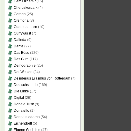
Cem Özdemir
(15)
Cheruskerpark
(4)
Corona
(25)
Cremona
(3)
Cuore tedesco
(10)
Currywurst
(7)
Dalinda
(9)
Dante
(27)
Das Böse
(126)
Das Gute
(117)
Demographie
(25)
Der Westen
(24)
Desiderius Erasmus von Rotterdam
(7)
Deutschstunde
(169)
Die Linke
(17)
Digital
(29)
Donald Tusk
(9)
Donatello
(1)
Donna moderna
(54)
Eichendorff
(5)
Eigene Gedichte
(47)