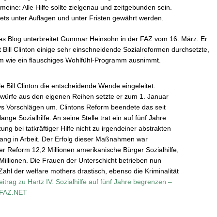
 meine: Alle Hilfe sollte zielgenau und zeitgebunden sein.
stets unter Auflagen und unter Fristen gewährt werden.
es Blog unterbreitet Gunnnar Heinsohn in der FAZ vom 16. März. Er
nt Bill Clinton einige sehr einschneidende Sozialreformen durchsetzte,
m wie ein flauschiges Wohlfühl-Programm ausnimmt.
ale Bill Clinton die entscheidende Wende eingeleitet.
orwürfe aus den eigenen Reihen setzte er zum 1. Januar
ys Vorschlägen um. Clintons Reform beendete das seit
nge Sozialhilfe. An seine Stelle trat ein auf fünf Jahre
ng bei tatkräftiger Hilfe nicht zu irgendeiner abstrakten
ang in Arbeit. Der Erfolg dieser Maßnahmen war
r Reform 12,2 Millionen amerikanische Bürger Sozialhilfe,
illionen. Die Frauen der Unterschicht betrieben nun
ahl der welfare mothers drastisch, ebenso die Kriminalität
itrag zu Hartz IV: Sozialhilfe auf fünf Jahre begrenzen –
– FAZ.NET