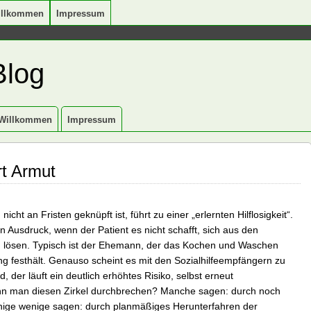
illkommen
Impressum
Blog
Willkommen
Impressum
t Armut
icht an Fristen geknüpft ist, führt zu einer „erlernten Hilflosigkeit“.
Ausdruck, wenn der Patient es nicht schafft, sich aus den
u lösen. Typisch ist der Ehemann, der das Kochen und Waschen
g festhält. Genauso scheint es mit den Sozialhilfeempfängern zu
d, der läuft ein deutlich erhöhtes Risiko, selbst erneut
ann man diesen Zirkel durchbrechen? Manche sagen: durch noch
 Einige wenige sagen: durch planmäßiges Herunterfahren der