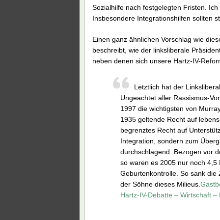
Sozialhilfe nach festgelegten Fristen. Ich
Insbesondere Integrationshilfen sollten 
Einen ganz ähnlichen Vorschlag wie dies
beschreibt, wie der linksliberale Präside
neben denen sich unsere Hartz-IV-Refor
Letztlich hat der Linksliber
Ungeachtet aller Rassismus-V
1997 die wichtigsten von Murra
1935 geltende Recht auf lebensla
begrenztes Recht auf Unterstützu
Integration, sondern zum Überg
durchschlagend: Bezogen vor de
so waren es 2005 nur noch 4,5 M
Geburtenkontrolle. So sank die Z
der Söhne dieses Milieus.
Gastbe
Hartz-IV-Debatte – Wirtschaft 