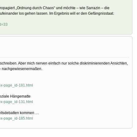
propagiert „Ordnung durch Chaos“ und möchte – wie Sarrazin – die
feinander los gehen lassen. Im Ergebnis will er den Gefängnisstaat.
id=33
r schreiben. Aber mich nerven einfach nur solche diskriminierenden Ansichten,
 nachgewiesenermaßen.
ex-page_id-181.html
oziale Hängematte
ex-page_id-131.html
heitsdebatten kommen …
ex-page_id-185.html