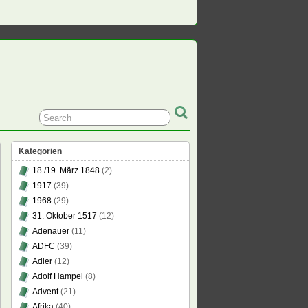
Kategorien
18./19. März 1848
(2)
1917
(39)
1968
(29)
31. Oktober 1517
(12)
Adenauer
(11)
ADFC
(39)
Adler
(12)
Adolf Hampel
(8)
Advent
(21)
Afrika
(40)