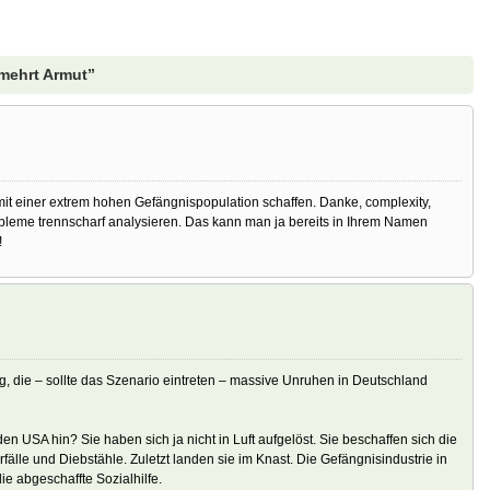
mehrt Armut”
mit einer extrem hohen Gefängnispopulation schaffen. Danke, complexity,
obleme trennscharf analysieren. Das kann man ja bereits in Ihrem Namen
!
ng, die – sollte das Szenario eintreten – massive Unruhen in Deutschland
en USA hin? Sie haben sich ja nicht in Luft aufgelöst. Sie beschaffen sich die
lle und Diebstähle. Zuletzt landen sie im Knast. Die Gefängnisindustrie in
ie abgeschaffte Sozialhilfe.