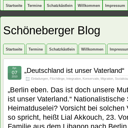
Startseite
Termine
Schatzkästlein
Willkommen
Impressum
Schöneberger Blog
Startseite
Termine
Schatzkästlein
Willkommen
Impressu
Apr.
„Deutschland ist unser Vaterland“
07
2010
Einladungen
,
Flüchtlinge
,
Integration
,
Konservativ
,
Migration
,
Sozialsta
„Berlin eben. Das ist doch unsere Mu
ist unser Vaterland.“ Nationalistisc
Heimatduselei? Vorsicht bei solchen 
so spricht, heißt Lial Akkouch, 23. V
Familie aus dem Libanon nach Berlin