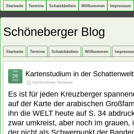
Startseite
Termine
Schatzkästlein
Willkommen
Impressum
Schöneberger Blog
Startseite
Termine
Schatzkästlein
Willkommen
Impressu
Mai
Kartenstudium in der Schattenwelt
26
2010
Rechtsordnung
,
Sozialstaat
Es ist für jeden Kreuzberger spanne
auf der Karte der arabischen Großfami
ihn die WELT heute auf S. 34 abdruck
zwar umkreist, aber noch im grauen, 
der nicht als Schwerpunkt der Banden-