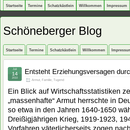
Startseite
Termine
Schatzkästlein
Willkommen
Impressum
Schöneberger Blog
Startseite
Termine
Schatzkästlein
Willkommen
Impressu
Juli
Entsteht Erziehungsversagen dur
14
2010
Armut
,
Familie
,
Tugend
Ein Blick auf Wirtschaftsstatistiken ze
„massenhafte“ Armut herrschte in De
so etwa in den Jahren 1640-1650 w
Dreißigjährigen Krieg, 1919-1923, 1
Vorfahren väterlicherseits zogen nac