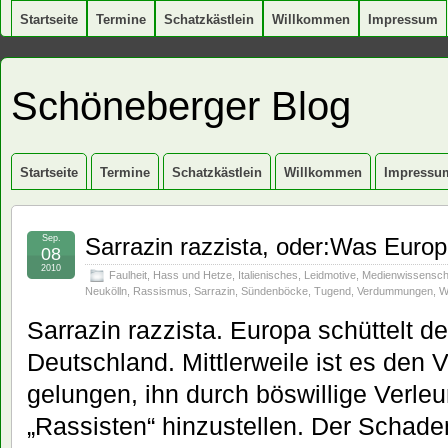
Startseite
Termine
Schatzkästlein
Willkommen
Impressum
Schöneberger Blog
Startseite
Termine
Schatzkästlein
Willkommen
Impressu
Sep.
Sarrazin razzista, oder:Was Euro
08
2010
Faulheit
,
Hass und Hetze
,
Italienisches
,
Leidmotive
,
Medienwissensch
Neukölln
,
Rassismus
,
Sarrazin
,
Sündenböcke
,
Tugend
,
Verdummungen
,
W
Sarrazin razzista. Europa schüttelt d
Deutschland. Mittlerweile ist es den 
gelungen, ihn durch böswillige Verl
„Rassisten“ hinzustellen. Der Schad