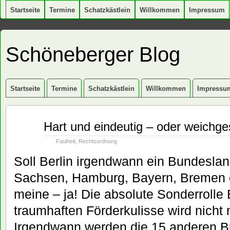
Startseite
Termine
Schatzkästlein
Willkommen
Impressum
Schöneberger Blog
Startseite
Termine
Schatzkästlein
Willkommen
Impressu
Feb.
Hart und eindeutig – oder weichge
10
2011
Faulheit
,
Rechtsordnung
Soll Berlin irgendwann ein Bundeslan
Sachsen, Hamburg, Bayern, Bremen 
meine – ja! Die absolute Sonderrolle 
traumhaften Förderkulisse wird nicht
Irgendwann werden die 15 anderen B