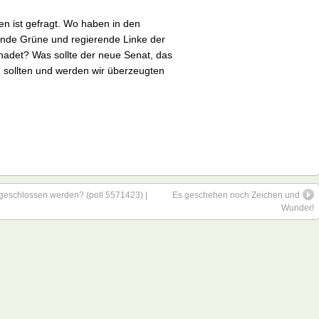
en ist gefragt. Wo haben in den
ende Grüne und regierende Linke der
adet? Was sollte der neue Senat, das
sollten und werden wir überzeugten
 geschlossen werden? (poll 5571423) |
Es geschehen noch Zeichen und
Wunder!