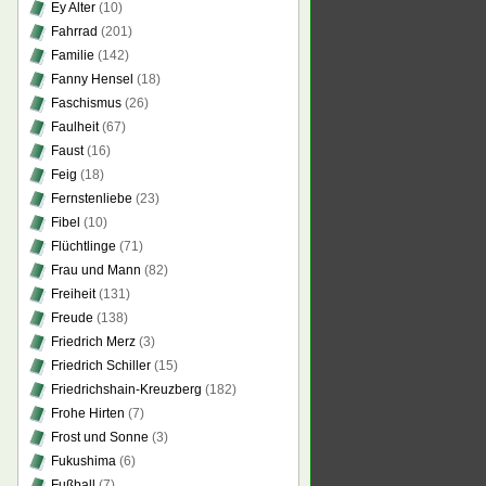
Ey Alter
(10)
Fahrrad
(201)
Familie
(142)
Fanny Hensel
(18)
Faschismus
(26)
Faulheit
(67)
Faust
(16)
Feig
(18)
Fernstenliebe
(23)
Fibel
(10)
Flüchtlinge
(71)
Frau und Mann
(82)
Freiheit
(131)
Freude
(138)
Friedrich Merz
(3)
Friedrich Schiller
(15)
Friedrichshain-Kreuzberg
(182)
Frohe Hirten
(7)
Frost und Sonne
(3)
Fukushima
(6)
Fußball
(7)