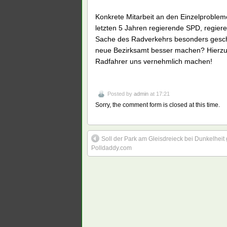
Konkrete Mitarbeit an den Einzelproblem
letzten 5 Jahren regierende SPD, regier
Sache des Radverkehrs besonders gesch
neue Bezirksamt besser machen? Hierzu 
Radfahrer uns vernehmlich machen!
Posted by
admin
at 17:21
Sorry, the comment form is closed at this time.
Soll der Park am Gleisdreieck bei Dunkelheit
Polldaddy.com