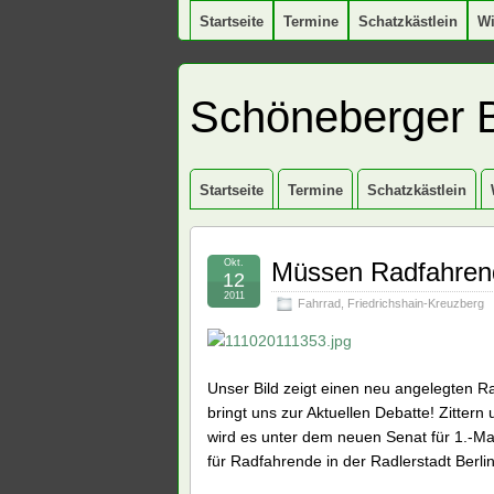
Startseite
Termine
Schatzkästlein
W
Schöneberger 
Startseite
Termine
Schatzkästlein
Okt.
Müssen Radfahrend
12
2011
Fahrrad
,
Friedrichshain-Kreuzberg
Unser Bild zeigt einen neu angelegten R
bringt uns zur Aktuellen Debatte! Zitte
wird es unter dem neuen Senat für 1.-Ma
für Radfahrende in der Radlerstadt Berli