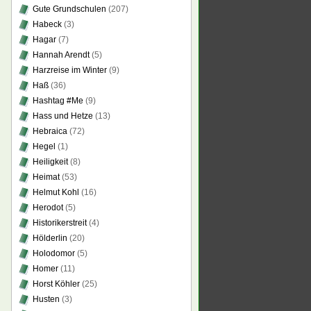
Gute Grundschulen
(207)
Habeck
(3)
Hagar
(7)
Hannah Arendt
(5)
Harzreise im Winter
(9)
Haß
(36)
Hashtag #Me
(9)
Hass und Hetze
(13)
Hebraica
(72)
Hegel
(1)
Heiligkeit
(8)
Heimat
(53)
Helmut Kohl
(16)
Herodot
(5)
Historikerstreit
(4)
Hölderlin
(20)
Holodomor
(5)
Homer
(11)
Horst Köhler
(25)
Husten
(3)