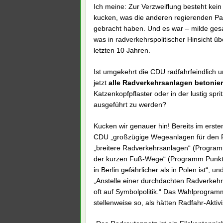
Ich meine: Zur Verzweiflung besteht kein
kucken, was die anderen regierenden Part
gebracht haben. Und es war – milde gesagt
was in radverkehrspolitischer Hinsicht ü
letzten 10 Jahren.
Ist umgekehrt die CDU radfahrfeindlich u
jetzt
alle Radverkehrsanlagen betonier
Katzenkopfpflaster oder in der lustig 
ausgeführt zu werden?
Kucken wir genauer hin! Bereits im erste
CDU „großzügige Wegeanlagen für den Fu
„breitere Radverkehrsanlagen“ (Program
der kurzen Fuß-Wege“ (Programm Punkt 
in Berlin gefährlicher als in Polen ist“, und
„Anstelle einer durchdachten Radverkehrs
oft auf Symbolpolitik.“ Das Wahlprogramm
stellenweise so, als hätten Radfahr-Aktiv