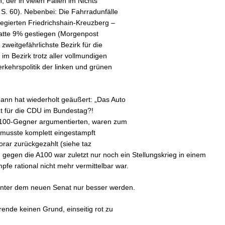
, der in vielen Fällen im Nichts
. 60). Nebenbei: Die Fahrradunfälle
egierten Friedrichshain-Kreuzberg –
satte 9% gestiegen (Morgenpost
zweitgefährlichste Bezirk für die
im Bezirk trotz aller vollmundigen
kehrspolitik der linken und grünen
nn hat wiederholt geäußert: „Das Auto
tzt für die CDU im Bundestag?!
A100-Gegner argumentierten, waren zum
n musste komplett eingestampft
rar zurückgezahlt (siehe taz
gegen die A100 war zuletzt nur noch ein Stellungskrieg in einem
fe rational nicht mehr vermittelbar war.
unter dem neuen Senat nur besser werden.
rende keinen Grund, einseitig rot zu