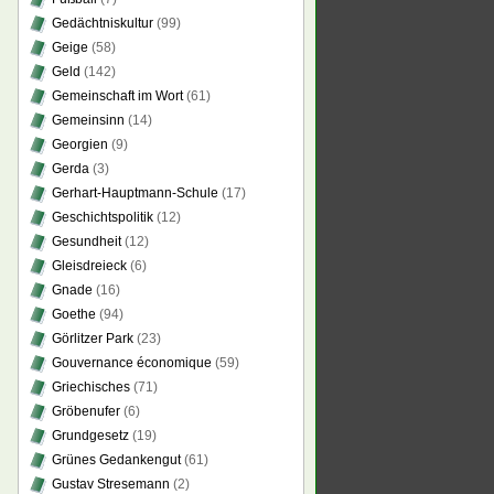
Gedächtniskultur
(99)
Geige
(58)
Geld
(142)
Gemeinschaft im Wort
(61)
Gemeinsinn
(14)
Georgien
(9)
Gerda
(3)
Gerhart-Hauptmann-Schule
(17)
Geschichtspolitik
(12)
Gesundheit
(12)
Gleisdreieck
(6)
Gnade
(16)
Goethe
(94)
Görlitzer Park
(23)
Gouvernance économique
(59)
Griechisches
(71)
Gröbenufer
(6)
Grundgesetz
(19)
Grünes Gedankengut
(61)
Gustav Stresemann
(2)