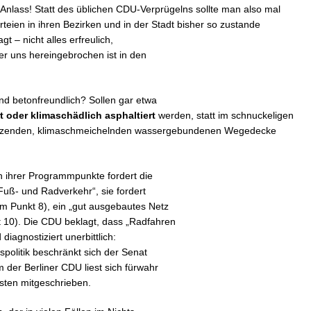
 Anlass! Statt des üblichen CDU-Verprügelns sollte man also mal
eien in ihren Bezirken und in der Stadt bisher so zustande
 – nicht alles erfreulich,
ber uns hereingebrochen ist in den
nd betonfreundlich? Sollen gar etwa
t oder klimaschädlich asphaltiert
werden, statt im schnuckeligen
spritzenden, klimaschmeichelnden wassergebundenen Wegedecke
n ihrer Programmpunkte fordert die
ß- und Radverkehr“, sie fordert
m Punkt 8), ein „gut ausgebautes Netz
10). Die CDU beklagt, dass „Radfahren
 diagnostiziert unerbittlich:
politik beschränkt sich der Senat
 der Berliner CDU liest sich fürwahr
isten mitgeschrieben.