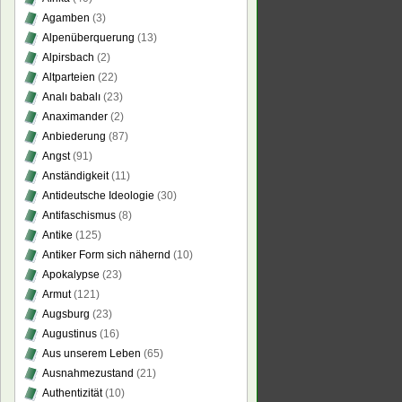
Agamben
(3)
Alpenüberquerung
(13)
Alpirsbach
(2)
Altparteien
(22)
Analı babalı
(23)
Anaximander
(2)
Anbiederung
(87)
Angst
(91)
Anständigkeit
(11)
Antideutsche Ideologie
(30)
Antifaschismus
(8)
Antike
(125)
Antiker Form sich nähernd
(10)
Apokalypse
(23)
Armut
(121)
Augsburg
(23)
Augustinus
(16)
Aus unserem Leben
(65)
Ausnahmezustand
(21)
Authentizität
(10)