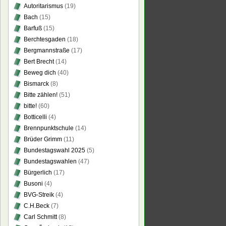
Autoritarismus
(19)
Bach
(15)
Barfuß
(15)
Berchtesgaden
(18)
Bergmannstraße
(17)
Bert Brecht
(14)
Beweg dich
(40)
Bismarck
(8)
Bitte zählen!
(51)
bitte!
(60)
Botticelli
(4)
Brennpunktschule
(14)
Brüder Grimm
(11)
Bundestagswahl 2025
(5)
Bundestagswahlen
(47)
Bürgerlich
(17)
Busoni
(4)
BVG-Streik
(4)
C.H.Beck
(7)
Carl Schmitt
(8)