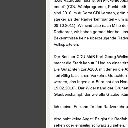
„Das Radroutennetz ist ein Flickenteppich
endet“ (CDU-Wahlprogramm, Punkt e45, S
sind 2010 im äußerst CDU-armen, grün r
stärker als der Radverkehrsanteil – um 
09.10.2011). Wir sind also nach Mitte der 
Radfahrer, wir haben gerade hier bei uns 
Bekenntnisse keine überzeugende Radver
Volksparteien.
Der Berliner CDU-MdB Karl-Georg Wellma
macht die Stadt kaputt.“ Und so einer si
Die Gutachten zur A100, mit denen die 
Teil völlig falsch, ein Verkehrs-Gutachte
werden, das Ingenieur-Büro hat das Hono
19.02.2010). Der Widerstand der Grünen 
Glaubenskampf, der wie alle Glaubenkämp
Ich meine: Es kann für den Radverkehr 
Also habt keine Angst! Es gibt für Radfah
sehen oder einseitig schwarz zu sehen.