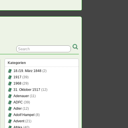
Kategorien
18./19. März 1848
(2)
1917
(39)
1968
(29)
31. Oktober 1517
(12)
Adenauer
(11)
ADFC
(39)
Adler
(12)
Adolf Hampel
(8)
Advent
(21)
Afrika
(40)