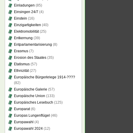
Einladungen
(85)
Einsingen 24/7
(4)
Einstein
(16)
Einzigartigkeiten
(40)
Elektromobilität
(25)
Entkernung
(39)
Entparlamentarisierung
(8)
Erasmus
(7)
Erosion des Staates
(35)
Etatismus
(57)
Ethnizität
(27)
Europäische Bürgerkriege 1914-????
(82)
Europäische Galerie
(57)
Europäische Union
(133)
Europäisches Lesebuch
(125)
Europarat
(6)
Europas Lungenflügel
(46)
Europawahl
(4)
Europawahl 2024
(12)