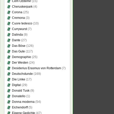
Cem Özdemir
(15)
Cheruskerpark
(4)
Corona
(25)
Cremona
(3)
Cuore tedesco
(10)
Currywurst
(7)
Dalinda
(9)
Dante
(27)
Das Böse
(126)
Das Gute
(117)
Demographie
(25)
Der Westen
(24)
Desiderius Erasmus von Rotterdam
(7)
Deutschstunde
(169)
Die Linke
(17)
Digital
(29)
Donald Tusk
(9)
Donatello
(1)
Donna moderna
(54)
Eichendorff
(5)
Eigene Gedichte
(47)