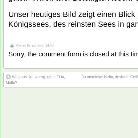
Unser heutiges Bild zeigt einen Blick
Königssees, des reinsten Sees in ga
Posted by
admin
at 14:45
Sorry, the comment form is closed at this ti
Weg aus Kreuzberg, oder: Et tu,
Bu memleket bizim, deshalb: Gef
Mutlu?