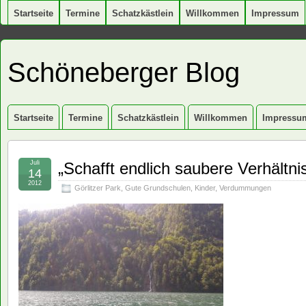
Startseite
Termine
Schatzkästlein
Willkommen
Impressum
Schöneberger Blog
Startseite
Termine
Schatzkästlein
Willkommen
Impressu
Juli
„Schafft endlich saubere Verhältni
14
2012
Görlitzer Park
,
Gute Grundschulen
,
Kinder
,
Verdummungen