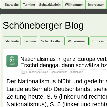
Startseite
Termine
Schatzkästlein
Willkommen
Impressum
Schöneberger Blog
Startseite
Termine
Schatzkästlein
Willkommen
Impressu
Jan.
Nationalismus in ganz Europa ve
24
Erschd dengga, dann schwätza bz
2013
Europäische Union
,
Rechtsordnung
,
Staatlichkeit
D
er Nationalismus blüht und gedeiht a
Lande außerhalb Deutschlands, siehe
Zeitung heute, S. 5 (linker und rechte
Nationalismus), S. 6 (linker und rech