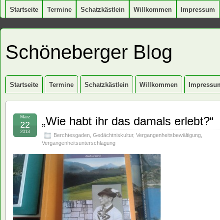
Startseite
Termine
Schatzkästlein
Willkommen
Impressum
Schöneberger Blog
Startseite
Termine
Schatzkästlein
Willkommen
Impressu
März
„Wie habt ihr das damals erlebt?“
22
2013
Berchtesgaden
,
Gedächtniskultur
,
Vergangenheitsbewältigung
,
Vergangenheitsunterschlagung