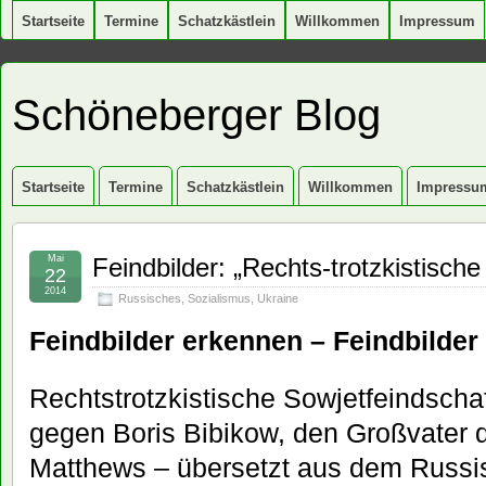
Startseite
Termine
Schatzkästlein
Willkommen
Impressum
Schöneberger Blog
Startseite
Termine
Schatzkästlein
Willkommen
Impressu
Mai
Feindbilder: „Rechts-trotzkistische
22
2014
Russisches
,
Sozialismus
,
Ukraine
Feindbilder erkennen – Feindbilde
Rechtstrotzkistische Sowjetfeindschaf
gegen Boris Bibikow, den Großvater d
Matthews – übersetzt aus dem Russis