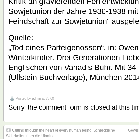
Kritik an gravierenden Fehlentwicklu
Sowjetunion der Jahre 1936-1938 mit „
Feindschaft zur Sowjetunion“ ausgele
Quelle:
„Tod eines Parteigenossen“, in: Owe
Winterkinder. Drei Generationen Lie
Englischen von Vanadis Buhr. Mit 34 
(Ullstein Buchverlage), München 2014,
Posted by
admin
at 23:00
Sorry, the comment form is closed at this ti
Cutting through the heart of every human being: Schreckliche
Gewiss
Wahrheiten über die Ukraine